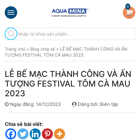
×
0
Trang
Tìm
chủ
kiếm
sản
Giới
phẩm
Trang chủ
»
Blog chia sẻ
»
LỄ BẾ MẠC THÀNH CÔNG VÀ ẤN
thiệu
TƯỢNG FESTIVAL TÔM CÀ MAU 2023
Sản
phẩm
LỄ BẾ MẠC THÀNH CÔNG VÀ ẤN
Đầu
TƯỢNG FESTIVAL TÔM CÀ MAU
Phun
2023
Vi
Bọt
Ngày đăng: 14/12/2023
Đăng bởi: Biên tập
Khí
Ventek
Chia sẻ bài viết:
Hướng
dẫn
lắp