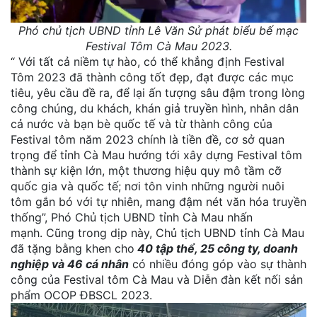
Phó chủ tịch UBND tỉnh Lê Văn Sử phát biểu bế mạc
Festival Tôm Cà Mau 2023.
“ Với tất cả niềm tự hào, có thể khẳng định Festival
Tôm 2023 đã thành công tốt đẹp, đạt được các mục
tiêu, yêu cầu đề ra, để lại ấn tượng sâu đậm trong lòng
công chúng, du khách, khán giả truyền hình, nhân dân
cả nước và bạn bè quốc tế và từ thành công của
Festival tôm năm 2023 chính là tiền đề, cơ sở quan
trọng để tỉnh Cà Mau hướng tới xây dựng Festival tôm
thành sự kiện lớn, một thương hiệu quy mô tầm cỡ
quốc gia và quốc tế; nơi tôn vinh những người nuôi
tôm gắn bó với tự nhiên, mang đậm nét văn hóa truyền
thống”, Phó Chủ tịch UBND tỉnh Cà Mau nhấn
mạnh. Cũng trong dịp này, Chủ tịch UBND tỉnh Cà Mau
đã tặng bằng khen cho
40 tập thể, 25 công ty, doanh
nghiệp và 46 cá nhân
có nhiều đóng góp vào sự thành
công của Festival tôm Cà Mau và Diễn đàn kết nối sản
phẩm OCOP ĐBSCL 2023.