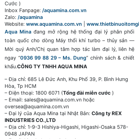
Cước )
Inbox Fanpage:
/aquamina.com.vn
Zalo:
/aquamina
Website:
www.aquamina.com.vn
|
www.thietbinuoitomg
Aqua Mina
đang mở rộng hệ thống
đại lý phân phối
toàn quốc
cho dòng M
áy thổi khí turbo – thủy sản
—
Mời quý Anh/Chị quan tâm
hợp tác làm đại lý
, liên hệ
ngay “
0936 99 88 29 – Ms. Dung
”
chính sách & chiết
khấu
.
CÔNG TY TNHH AQUA MINA
– Địa chỉ: 685 Lê Đức Anh, Khu Phố 39, P. Bình Hưng
Hòa, Tp HCM
– Điện thoại: 1800 6071 (
Tổng đài miễn cước
)
– Email: sales@aquamina.com.vn hoặc
oversea@aquamina.com.vn
– Đại lý của Aqua Mina tại Nhật Bản:
Công ty REX
INDUSTRIES CO.,LTD
– Địa chỉ: 1-9-3 Hishiya-Higashi, Higashi-Osaka 578-
0948 JAPAN