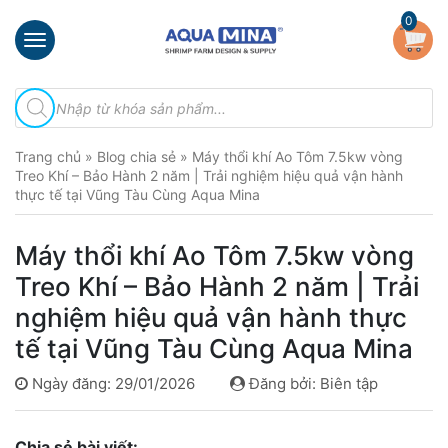
×
0
Trang
Tìm
chủ
kiếm
sản
Giới
phẩm
Trang chủ
»
Blog chia sẻ
»
Máy thổi khí Ao Tôm 7.5kw vòng
thiệu
Treo Khí – Bảo Hành 2 năm | Trải nghiệm hiệu quả vận hành
thực tế tại Vũng Tàu Cùng Aqua Mina
Sản
phẩm
Máy thổi khí Ao Tôm 7.5kw vòng
Đầu
Treo Khí – Bảo Hành 2 năm | Trải
Phun
Vi
nghiệm hiệu quả vận hành thực
Bọt
tế tại Vũng Tàu Cùng Aqua Mina
Khí
Ventek
Ngày đăng: 29/01/2026
Đăng bởi: Biên tập
Hướng
dẫn
Chia sẻ bài viết:
lắp