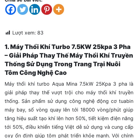
đặt
Quy
định
Lượt xem:
83
Blog
chia
1. Máy Thổi Khí Turbo 7.5KW 25kpa 3 Pha
sẻ
– Giải Pháp Thay Thế Máy Thổi Khí Truyền
Liên
Thống Sử Dụng Trong Trang Trại Nuôi
hệ
Tôm Công Nghệ Cao
Máy thổi khí turbo Aqua Mina 7.5kW 25Kpa 3 pha là
giải pháp thay thế vượt trội cho máy thổi khí truyền
thống. Sản phẩm sử dụng công nghệ động cơ tuabin
máy bay, số vòng quay lên tới 18000 vòng/phút giúp
tăng hiệu suất tạo khí lên hơn 50%, tiết kiệm điện năng
tới 50%, điều khiển tiếng Việt dễ sử dụng và cung cấp
oxy ổn định giúp tôm phát triển khỏe mạnh. Với chính