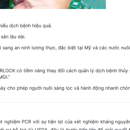
hiểu dịch bệnh hiệu quả.
 sản lâu dài.
 sang an ninh lương thực, đặc biệt tại Mỹ và các nước nuôi
RLOCK có tiềm năng thay đổi cách quản lý dịch bệnh thủy 
MGI.”
này cho phép người nuôi sàng lọc và hành động nhanh chó
nghiệm PCR với sự tiện lợi của xét nghiệm kháng nguyên
ới sự hỗ trợ từ USDA, đây là bước tiến lớn để giải quyết 