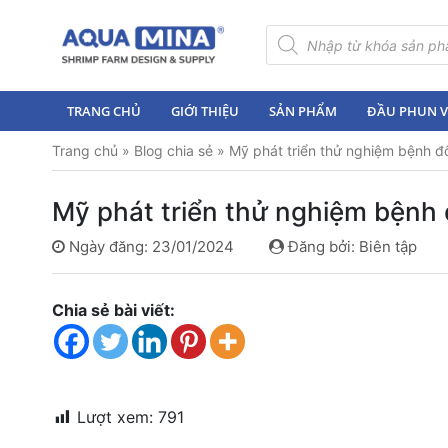
×
Tìm
kiếm
sản
Trang
phẩm
chủ
TRANG CHỦ
GIỚI THIỆU
SẢN PHẨM
ĐẦU PHUN VI
Giới
Trang chủ
»
Blog chia sẻ
»
Mỹ phát triển thử nghiệm bệnh đố
thiệu
Sản
Mỹ phát triển thử nghiệm bệnh 
phẩm
Ngày đăng: 23/01/2024
Đăng bởi: Biên tập
Đầu
Phun
Vi
Chia sẻ bài viết:
Bọt
Khí
Ventek
Hướng
Lượt xem:
791
dẫn
lắp