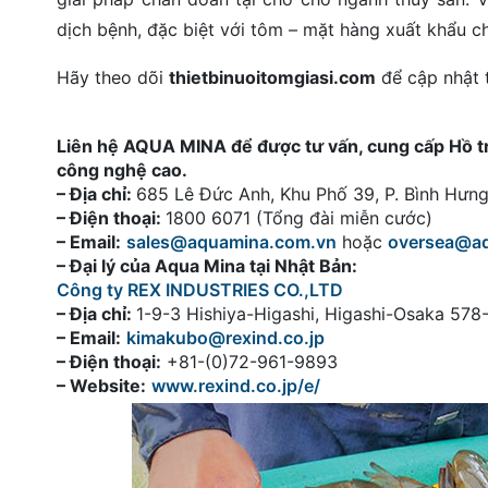
dịch bệnh, đặc biệt với tôm – mặt hàng xuất khẩu ch
Hãy theo dõi
thietbinuoitomgiasi.com
để cập nhật 
Liên hệ AQUA MINA để được tư vấn, cung cấp Hồ tròn
công nghệ cao.
– Địa chỉ:
685 Lê Đức Anh, Khu Phố 39, P. Bình Hư
– Điện thoại:
1800 6071 (Tổng đài miễn cước)
– Email:
sales@aquamina.com.vn
hoặc
oversea@a
– Đại lý của Aqua Mina tại Nhật Bản:
Công ty REX INDUSTRIES CO.,LTD
– Địa chỉ:
1-9-3 Hishiya-Higashi, Higashi-Osaka 57
– Email:
kimakubo@rexind.co.jp
– Điện thoại:
+81-(0)72-961-9893
– Website:
www.rexind.co.jp/e/