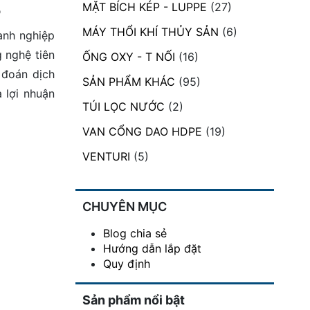
MẶT BÍCH KÉP - LUPPE
(27)
5
MÁY THỔI KHÍ THỦY SẢN
(6)
anh nghiệp
 nghệ tiên
ỐNG OXY - T NỐI
(16)
 đoán dịch
SẢN PHẨM KHÁC
(95)
 lợi nhuận
TÚI LỌC NƯỚC
(2)
VAN CỔNG DAO HDPE
(19)
VENTURI
(5)
CHUYÊN MỤC
Blog chia sẻ
Hướng dẫn lắp đặt
Quy định
Sản phẩm nổi bật