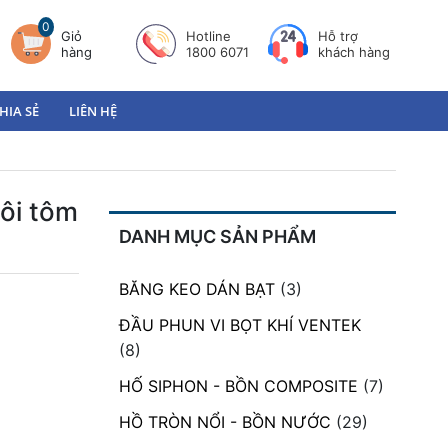
0
Giỏ
Hotline
Hỗ trợ
hàng
1800 6071
khách hàng
HIA SẺ
LIÊN HỆ
uôi tôm
DANH MỤC SẢN PHẨM
BĂNG KEO DÁN BẠT
(3)
ĐẦU PHUN VI BỌT KHÍ VENTEK
(8)
HỐ SIPHON - BỒN COMPOSITE
(7)
HỒ TRÒN NỔI - BỒN NƯỚC
(29)