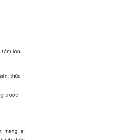
 tôm lớn.
sản, thúc
ng trước
, mang lại
thách thức