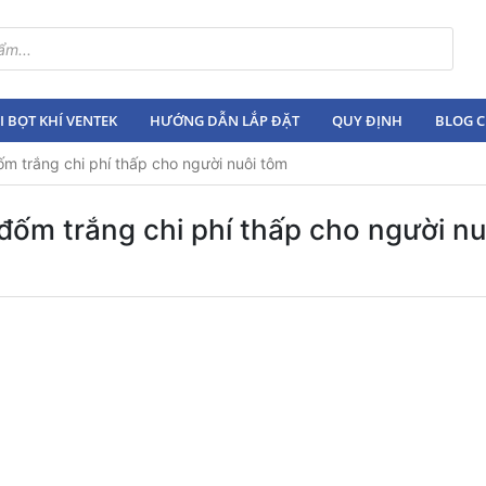
 BỌT KHÍ VENTEK
HƯỚNG DẪN LẮP ĐẶT
QUY ĐỊNH
BLOG C
m trắng chi phí thấp cho người nuôi tôm
đốm trắng chi phí thấp cho người n