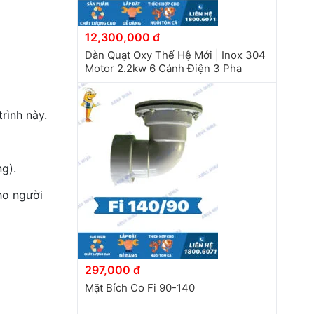
12,300,000 đ
Dàn Quạt Oxy Thế Hệ Mới | Inox 304
Motor 2.2kw 6 Cánh Điện 3 Pha
rình này.
g).
ho người
297,000 đ
Mặt Bích Co Fi 90-140