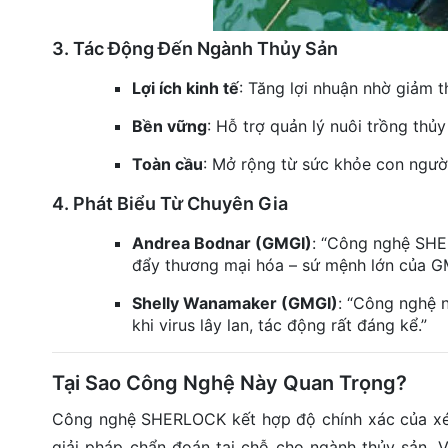
3. Tác Động Đến Ngành Thủy Sản
Lợi ích kinh tế
: Tăng lợi nhuận nhờ giảm t
Bền vững
: Hỗ trợ quản lý nuôi trồng thủy
Toàn cầu
: Mở rộng từ sức khỏe con người
4. Phát Biểu Từ Chuyên Gia
Andrea Bodnar (GMGI)
: “Công nghệ SHE
đẩy thương mại hóa – sứ mệnh lớn của G
Shelly Wanamaker (GMGI)
: “Công nghệ 
khi virus lây lan, tác động rất đáng kể.”
Tại Sao Công Nghệ Này Quan Trọng?
Công nghệ SHERLOCK kết hợp độ chính xác của xét 
giải pháp chẩn đoán tại chỗ cho ngành thủy sản. V