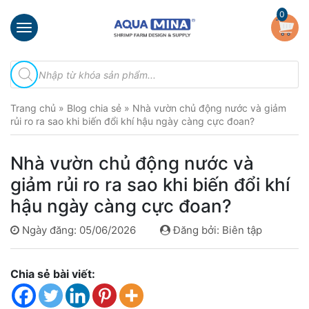
×
0
Trang
Tìm
chủ
kiếm
sản
Giới
phẩm
Trang chủ
»
Blog chia sẻ
»
Nhà vườn chủ động nước và giảm
thiệu
rủi ro ra sao khi biến đổi khí hậu ngày càng cực đoan?
Sản
phẩm
Nhà vườn chủ động nước và
Đầu
giảm rủi ro ra sao khi biến đổi khí
Phun
hậu ngày càng cực đoan?
Vi
Bọt
Ngày đăng: 05/06/2026
Đăng bởi: Biên tập
Khí
Ventek
Chia sẻ bài viết:
Hướng
dẫn
lắp