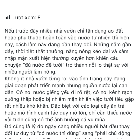
đặt
Lượt xem:
8
Quy
định
Nếu trước đây nhiều nhà vườn chỉ tận dụng ao đất
hoặc phụ thuộc hoàn toàn vào nước tự nhiên thì hiện
Blog
nay, cách làm này đang dần thay đổi. Những năm gần
chia
sẻ
đây, thời tiết thất thường, nắng nóng kéo dài và xâm
nhập mặn xuất hiện thường xuyên hơn khiến câu
Liên
chuyện “đủ nước để tưới” trở thành nỗi lo thật sự với
hệ
nhiều người làm nông.
Không ít nhà vườn từng rơi vào tình trạng cây đang
giai đoạn phát triển mạnh nhưng nguồn nước lại cạn
dần. Có nơi nước giếng yếu đi rõ rệt, có nơi kênh rạch
xuống thấp hoặc bị nhiễm mặn khiến việc tưới tiêu gặp
rất nhiều khó khăn. Đặc biệt với các loại cây ăn trái
hoặc mô hình canh tác quy mô lớn, chỉ cần thiếu nước
vài tuần cũng có thể ảnh hưởng cả vụ mùa.
Đó cũng là lý do ngày càng nhiều người bắt đầu thay
đổi tư duy từ “có nước thì dùng” sang “phải chủ động