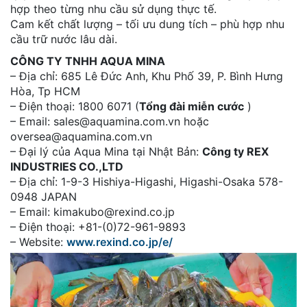
hợp theo từng nhu cầu sử dụng thực tế.
Cam kết chất lượng – tối ưu dung tích – phù hợp nhu
cầu trữ nước lâu dài.
CÔNG TY TNHH AQUA MINA
– Địa chỉ: 685 Lê Đức Anh, Khu Phố 39, P. Bình Hưng
Hòa, Tp HCM
– Điện thoại: 1800 6071 (
Tổng đài miễn cước
)
– Email: sales@aquamina.com.vn hoặc
oversea@aquamina.com.vn
– Đại lý của Aqua Mina tại Nhật Bản:
Công ty REX
INDUSTRIES CO.,LTD
– Địa chỉ: 1-9-3 Hishiya-Higashi, Higashi-Osaka 578-
0948 JAPAN
– Email: kimakubo@rexind.co.jp
– Điện thoại: +81-(0)72-961-9893
– Website:
www.rexind.co.jp/e/