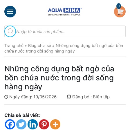
×
0
Trang
Tìm
chủ
kiếm
sản
Giới
phẩm
Trang chủ
»
Blog chia sẻ
»
Những công dụng bất ngờ của bồn
thiệu
chứa nước trong đời sống hàng ngày
Sản
phẩm
Những công dụng bất ngờ của
Đầu
bồn chứa nước trong đời sống
Phun
hàng ngày
Vi
Bọt
Ngày đăng: 19/05/2026
Đăng bởi: Biên tập
Khí
Ventek
Chia sẻ bài viết:
Hướng
dẫn
lắp