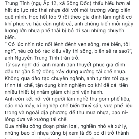
Trung Tính (ngụ Ấp 12, xã Sông Đốc) thấu hiểu hơn ai
hết áp lực rác thải nhựa đối với môi trường vùng biển
quê mình. Học hết lớp 9 rồi theo gia đình làm nghề cơ
khí phục vụ hậu cần nghề cá, anh chứng kiến mỗi ngày
lượng lớn nhựa phế thải bị bỏ đi sau những chuyến
biển.
“ Có lúc nhìn rác nổi lênh đênh ven sông, mé biển, tôi
nghĩ, nếu cứ bỏ rác kiểu vầy thì sông, biển sẽ ra sao?”,
anh Nguyễn Trung Tính trăn trở.
Từ suy nghĩ đó, anh mạnh dạn thuyết phục gia đình
đầu tư gần 5 tỷ đồng xây dựng xưởng tái chế nhựa.
Không qua đào tạo chuyên ngành, anh tự tìm tòi quy
trình tái chế, tận dụng kinh nghiệm cơ khí để cải tiến
nhiều thiết bị nhằm giảm chi phí vận hành.
Anh còn kết nối với người làm nghề thu gom phế liệu,
các nhà máy, xí nghiệp chế biến thuỷ sản, vựa phế liệu
trong và ngoài địa phương để thu mua nhựa, bao ni-
lông đưa về xưởng tái chế.
Qua nhiều công đoạn phân loại, nghiền nhỏ và xử lý,
những bao bì nhựa từng bị xem là đồ bỏ đi trở thành