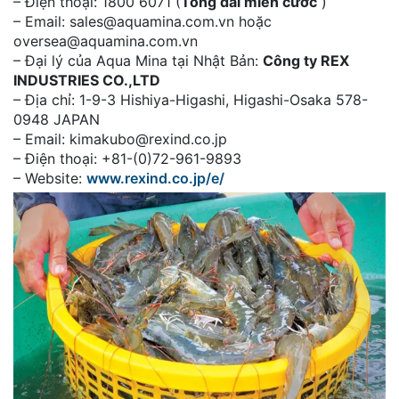
– Điện thoại: 1800 6071 (
Tổng đài miễn cước
)
– Email: sales@aquamina.com.vn hoặc
oversea@aquamina.com.vn
– Đại lý của Aqua Mina tại Nhật Bản:
Công ty REX
INDUSTRIES CO.,LTD
– Địa chỉ: 1-9-3 Hishiya-Higashi, Higashi-Osaka 578-
0948 JAPAN
– Email: kimakubo@rexind.co.jp
– Điện thoại: +81-(0)72-961-9893
– Website:
www.rexind.co.jp/e/