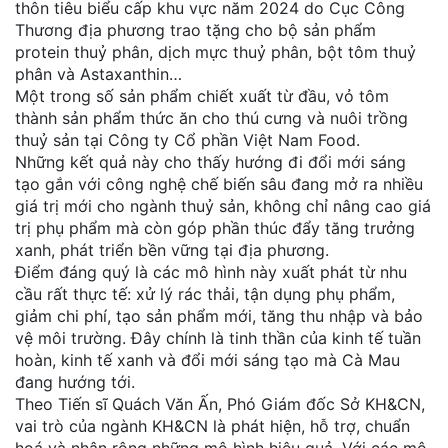
thôn tiêu biểu cấp khu vực năm 2024 do Cục Công
Thương địa phương trao tặng cho bộ sản phẩm
protein thuỷ phân, dịch mực thuỷ phân, bột tôm thuỷ
phân và Astaxanthin…
Một trong số sản phẩm chiết xuất từ đầu, vỏ tôm
thành sản phẩm thức ăn cho thú cưng và nuôi trồng
thuỷ sản tại Công ty Cổ phần Việt Nam Food.
Những kết quả này cho thấy hướng đi đổi mới sáng
tạo gắn với công nghệ chế biến sâu đang mở ra nhiều
giá trị mới cho ngành thuỷ sản, không chỉ nâng cao giá
trị phụ phẩm mà còn góp phần thúc đẩy tăng trưởng
xanh, phát triển bền vững tại địa phương.
Điểm đáng quý là các mô hình này xuất phát từ nhu
cầu rất thực tế: xử lý rác thải, tận dụng phụ phẩm,
giảm chi phí, tạo sản phẩm mới, tăng thu nhập và bảo
vệ môi trường. Đây chính là tinh thần của kinh tế tuần
hoàn, kinh tế xanh và đổi mới sáng tạo mà Cà Mau
đang hướng tới.
Theo Tiến sĩ Quách Văn Ấn, Phó Giám đốc Sở KH&CN,
vai trò của ngành KH&CN là phát hiện, hỗ trợ, chuẩn