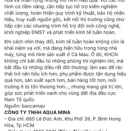
hoá và nhân rộng những mô hình hiệu quả. Với các mô
hình có tiềm năng, cần tiếp tục hỗ trợ kiểm nghiệm
chất lượng, hoàn thiện quy trình kỹ thuật, bảo hộ nhãn
hiệu, truy xuất nguồn gốc, kết nối thị trường cũng như
tiếp cận các chương trình hỗ trợ đổi mới công nghệ,
khởi nghiệp ĐMST và phát triển kinh tế tuần hoàn.
Khi cách nhìn thay đổi, kinh tế tuần hoàn không còn là
khái niệm xa vời, mà đang hiện hữu trong từng nhà
máy, từng mô hình sản xuất ở Cà Mau. Ở đó, KHCN
không chỉ bắt đầu từ những phòng thí nghiệm lớn, mà
bắt đầu từ những điều rất đời thường: làm sao để rác
thải trở nên hữu ích hơn, phụ phẩm được tận dụng hiệu
quả hơn, sản xuất sạch hơn, bán hàng tốt hơn, môi
trường ít bị tổn thương hơn…, nhưng mang giá trị lớn,
góp sức phát triển xanh cho vùng đất địa đầu cực
Nam Tổ quốc.
Nguồn: baocamau
CÔNG TY TNHH AQUA MINA
– Địa chỉ: 685 Lê Đức Anh, Khu Phố 39, P. Bình Hưng
Hòa, Tp HCM