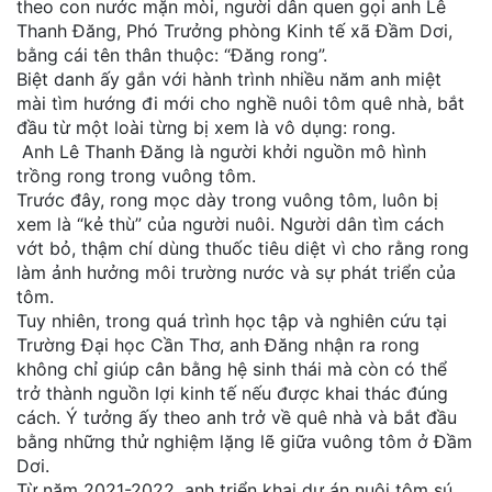
theo con nước mặn mòi, người dân quen gọi anh Lê
Thanh Đăng, Phó Trưởng phòng Kinh tế xã Đầm Dơi,
bằng cái tên thân thuộc: “Đăng rong”.
Biệt danh ấy gắn với hành trình nhiều năm anh miệt
mài tìm hướng đi mới cho nghề nuôi tôm quê nhà, bắt
đầu từ một loài từng bị xem là vô dụng: rong.
Anh Lê Thanh Đăng là người khởi nguồn mô hình
trồng rong trong vuông tôm.
Trước đây, rong mọc dày trong vuông tôm, luôn bị
xem là “kẻ thù” của người nuôi. Người dân tìm cách
vớt bỏ, thậm chí dùng thuốc tiêu diệt vì cho rằng rong
làm ảnh hưởng môi trường nước và sự phát triển của
tôm.
Tuy nhiên, trong quá trình học tập và nghiên cứu tại
Trường Đại học Cần Thơ, anh Đăng nhận ra rong
không chỉ giúp cân bằng hệ sinh thái mà còn có thể
trở thành nguồn lợi kinh tế nếu được khai thác đúng
cách. Ý tưởng ấy theo anh trở về quê nhà và bắt đầu
bằng những thử nghiệm lặng lẽ giữa vuông tôm ở Đầm
Dơi.
Từ năm 2021-2022, anh triển khai dự án nuôi tôm sú