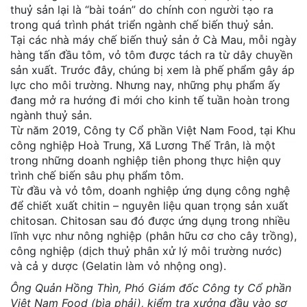
thuỷ sản lại là “bài toán” do chính con người tạo ra
trong quá trình phát triển ngành chế biến thuỷ sản.
Tại các nhà máy chế biến thuỷ sản ở Cà Mau, mỗi ngày
hàng tấn đầu tôm, vỏ tôm được tách ra từ dây chuyền
sản xuất. Trước đây, chúng bị xem là phế phẩm gây áp
lực cho môi trường. Nhưng nay, những phụ phẩm ấy
đang mở ra hướng đi mới cho kinh tế tuần hoàn trong
ngành thuỷ sản.
Từ năm 2019, Công ty Cổ phần Việt Nam Food, tại Khu
công nghiệp Hoà Trung, Xã Lương Thế Trân, là một
trong những doanh nghiệp tiên phong thực hiện quy
trình chế biến sâu phụ phẩm tôm.
Từ đầu và vỏ tôm, doanh nghiệp ứng dụng công nghệ
để chiết xuất chitin – nguyên liệu quan trọng sản xuất
chitosan. Chitosan sau đó được ứng dụng trong nhiều
lĩnh vực như nông nghiệp (phân hữu cơ cho cây trồng),
công nghiệp (dịch thuỷ phân xử lý môi trường nước)
và cả y dược (Gelatin làm vỏ nhộng ong).
Ông Quản Hồng Thìn, Phó Giám đốc Công ty Cổ phần
Việt Nam Food (bìa phải), kiểm tra xưởng đầu vào sơ