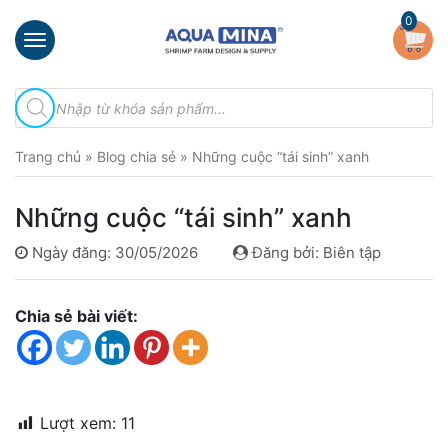
×
0
Trang
Tìm
chủ
kiếm
sản
Giới
phẩm
Trang chủ
»
Blog chia sẻ
»
Những cuộc “tái sinh” xanh
thiệu
Sản
Những cuộc “tái sinh” xanh
phẩm
Ngày đăng: 30/05/2026
Đăng bởi: Biên tập
Đầu
Phun
Vi
Chia sẻ bài viết:
Bọt
Khí
Ventek
Hướng
Lượt xem:
11
dẫn
lắp