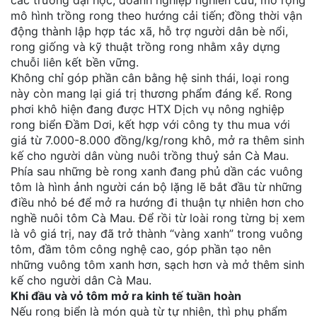
các trường đại học, doanh nghiệp nghiên cứu, mở rộng
mô hình trồng rong theo hướng cải tiến; đồng thời vận
động thành lập hợp tác xã, hỗ trợ người dân bè nổi,
rong giống và kỹ thuật trồng rong nhằm xây dựng
chuỗi liên kết bền vững.
Không chỉ góp phần cân bằng hệ sinh thái, loại rong
này còn mang lại giá trị thương phẩm đáng kể. Rong
phơi khô hiện đang được HTX Dịch vụ nông nghiệp
rong biển Đầm Dơi, kết hợp với công ty thu mua với
giá từ 7.000-8.000 đồng/kg/rong khô, mở ra thêm sinh
kế cho người dân vùng nuôi trồng thuỷ sản Cà Mau.
Phía sau những bè rong xanh đang phủ dần các vuông
tôm là hình ảnh người cán bộ lặng lẽ bắt đầu từ những
điều nhỏ bé để mở ra hướng đi thuận tự nhiên hơn cho
nghề nuôi tôm Cà Mau. Để rồi từ loài rong từng bị xem
là vô giá trị, nay đã trở thành “vàng xanh” trong vuông
tôm, đầm tôm công nghệ cao, góp phần tạo nên
những vuông tôm xanh hơn, sạch hơn và mở thêm sinh
kế cho người dân Cà Mau.
Khi đầu và vỏ tôm mở ra kinh tế tuần hoàn
Nếu rong biển là món quà từ tự nhiên, thì phụ phẩm