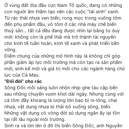
Ở vùng đất địa đầu cực Nam Tổ quốc, đang có những
đặt
con người âm thầm tạo nên các cuộc “tái sinh” xanh.
Quy
Từ rác thải nhựa ven biển, rong mọc trong vuông tôm
định
đến phụ phẩm đầu, vỏ tôm ở các nhà máy chế biến
thuỷ sản… tất cả đều đang được nhìn lại bằng tư duy
Blog
mới: không còn là phế thải mà trở thành tài nguyên
chia
cho kinh tế tuần hoàn, kinh tế xanh và phát triển bền
sẻ
vững.
Điểm chung của những mô hình này là không chỉ góp
Liên
phần giảm áp lực môi trường mà còn tạo ra sản phẩm
hệ
mới, sinh kế mới và giá trị mới cho các ngành hàng chủ
lực của Cà Mau.
“Đổi đời” cho rác
Sông Đốc mỗi sáng luôn nhộn nhịp ghe tàu cập bến
sau những chuyến vươn khơi dài ngày. Nhưng cùng với
cá tôm đầy khoang là lượng lớn bao bì ni-lông, chai
nhựa, vật dụng nhựa bị thải bỏ xuống sông, biển.
Những vật dụng có vòng đời sử dụng ngắn ấy lại tồn
tại rất lâu ngoài môi trường.
Sinh ra và lớn lên ở đô thị biển Sông Đốc, anh Nguyễn