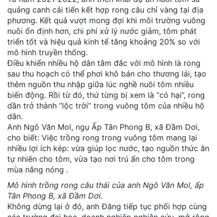
quảng canh cải tiến kết hợp rong câu chỉ vàng tại địa
phương. Kết quả vượt mong đợi khi môi trường vuông
nuôi ổn định hơn, chi phí xử lý nước giảm, tôm phát
triển tốt và hiệu quả kinh tế tăng khoảng 20% so với
mô hình truyền thống.
Điều khiến nhiều hộ dân tâm đắc với mô hình là rong
sau thu hoạch có thể phơi khô bán cho thương lái, tạo
thêm nguồn thu nhập giữa lúc nghề nuôi tôm nhiều
biến động. Rồi từ đó, thứ từng bị xem là “cỏ hại”, rong
dần trở thành “lộc trời” trong vuông tôm của nhiều hộ
dân.
Anh Ngô Văn Mol, ngụ Ấp Tân Phong B, xã Đầm Dơi,
cho biết: Việc trồng rong trong vuông tôm mang lại
nhiều lợi ích kép: vừa giúp lọc nước, tạo nguồn thức ăn
tự nhiên cho tôm, vừa tạo nơi trú ẩn cho tôm trong
mùa nắng nóng .
Mô hình trồng rong câu thái của anh Ngô Văn Mol, ấp
Tân Phong B, xã Đầm Dơi.
Không dừng lại ở đó, anh Đăng tiếp tục phối hợp cùng