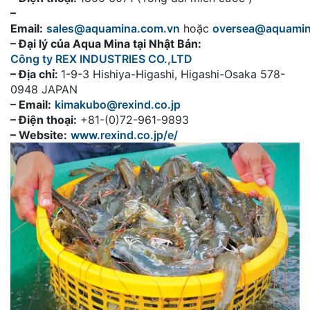
–
Email:
sales@aquamina.com.vn
hoặc
oversea@aquami
– Đại lý của Aqua Mina tại Nhật Bản:
Công ty REX INDUSTRIES CO.,LTD
– Địa chỉ:
1-9-3 Hishiya-Higashi, Higashi-Osaka 578-
0948 JAPAN
– Email:
kimakubo@rexind.co.jp
– Điện thoại:
+81-(0)72-961-9893
– Website:
www.rexind.co.jp/e/