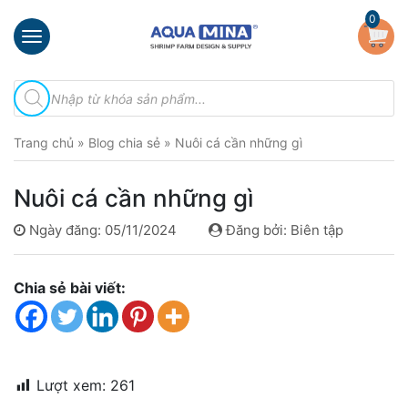
×
0
Trang
Tìm
chủ
kiếm
sản
Giới
phẩm
Trang chủ
»
Blog chia sẻ
»
Nuôi cá cần những gì
thiệu
Sản
Nuôi cá cần những gì
phẩm
Ngày đăng: 05/11/2024
Đăng bởi: Biên tập
Đầu
Phun
Vi
Chia sẻ bài viết:
Bọt
Khí
Ventek
Hướng
Lượt xem:
261
dẫn
lắp