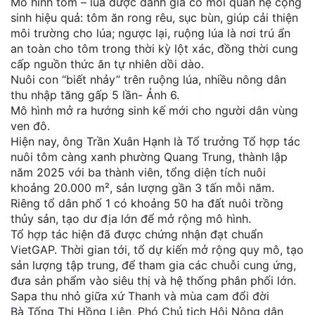
Mô hình tôm – lúa được đánh giá có mối quan hệ cộng
sinh hiệu quả: tôm ăn rong rêu, sục bùn, giúp cải thiện
môi trường cho lúa; ngược lại, ruộng lúa là nơi trú ẩn
an toàn cho tôm trong thời kỳ lột xác, đồng thời cung
cấp nguồn thức ăn tự nhiên dồi dào.
Nuôi con “biết nhảy” trên ruộng lúa, nhiều nông dân
thu nhập tăng gấp 5 lần- Ảnh 6.
Mô hình mở ra hướng sinh kế mới cho người dân vùng
ven đô.
Hiện nay, ông Trần Xuân Hạnh là Tổ trưởng Tổ hợp tác
nuôi tôm càng xanh phường Quang Trung, thành lập
năm 2025 với ba thành viên, tổng diện tích nuôi
khoảng 20.000 m², sản lượng gần 3 tấn mỗi năm.
Riêng tổ dân phố 1 có khoảng 50 ha đất nuôi trồng
thủy sản, tạo dư địa lớn để mở rộng mô hình.
Tổ hợp tác hiện đã được chứng nhận đạt chuẩn
VietGAP. Thời gian tới, tổ dự kiến mở rộng quy mô, tạo
sản lượng tập trung, để tham gia các chuỗi cung ứng,
đưa sản phẩm vào siêu thị và hệ thống phân phối lớn.
Sapa thu nhỏ giữa xứ Thanh và mùa cam đổi đời
Bà Tống Thị Hồng Liên, Phó Chủ tịch Hội Nông dân