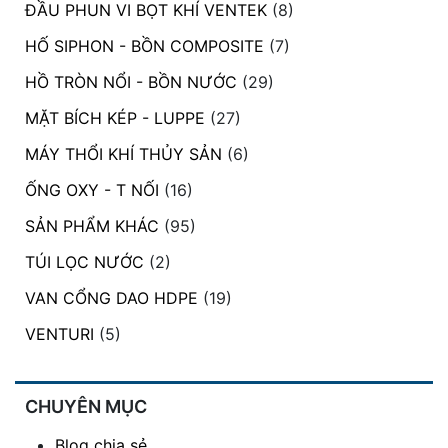
ĐẦU PHUN VI BỌT KHÍ VENTEK
(8)
HỐ SIPHON - BỒN COMPOSITE
(7)
HỒ TRÒN NỔI - BỒN NƯỚC
(29)
MẶT BÍCH KÉP - LUPPE
(27)
MÁY THỔI KHÍ THỦY SẢN
(6)
ỐNG OXY - T NỐI
(16)
SẢN PHẨM KHÁC
(95)
TÚI LỌC NƯỚC
(2)
VAN CỔNG DAO HDPE
(19)
VENTURI
(5)
CHUYÊN MỤC
Blog chia sẻ