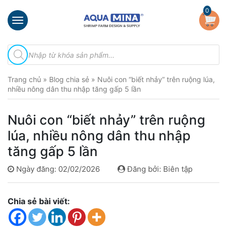
×
0
Trang
Tìm
chủ
kiếm
sản
Giới
phẩm
Trang chủ
»
Blog chia sẻ
»
Nuôi con “biết nhảy” trên ruộng lúa,
thiệu
nhiều nông dân thu nhập tăng gấp 5 lần
Sản
phẩm
Nuôi con “biết nhảy” trên ruộng
Đầu
lúa, nhiều nông dân thu nhập
Phun
tăng gấp 5 lần
Vi
Bọt
Ngày đăng: 02/02/2026
Đăng bởi: Biên tập
Khí
Ventek
Chia sẻ bài viết:
Hướng
dẫn
lắp