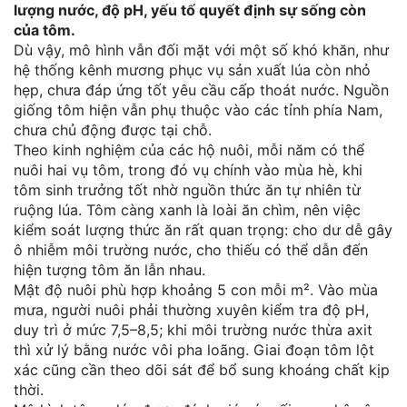
lượng nước, độ pH, yếu tố quyết định sự sống còn
của tôm.
Dù vậy, mô hình vẫn đối mặt với một số khó khăn, như
hệ thống kênh mương phục vụ sản xuất lúa còn nhỏ
hẹp, chưa đáp ứng tốt yêu cầu cấp thoát nước. Nguồn
giống tôm hiện vẫn phụ thuộc vào các tỉnh phía Nam,
chưa chủ động được tại chỗ.
Theo kinh nghiệm của các hộ nuôi, mỗi năm có thể
nuôi hai vụ tôm, trong đó vụ chính vào mùa hè, khi
tôm sinh trưởng tốt nhờ nguồn thức ăn tự nhiên từ
ruộng lúa. Tôm càng xanh là loài ăn chìm, nên việc
kiểm soát lượng thức ăn rất quan trọng: cho dư dễ gây
ô nhiễm môi trường nước, cho thiếu có thể dẫn đến
hiện tượng tôm ăn lẫn nhau.
Mật độ nuôi phù hợp khoảng 5 con mỗi m². Vào mùa
mưa, người nuôi phải thường xuyên kiểm tra độ pH,
duy trì ở mức 7,5–8,5; khi môi trường nước thừa axit
thì xử lý bằng nước vôi pha loãng. Giai đoạn tôm lột
xác cũng cần theo dõi sát để bổ sung khoáng chất kịp
thời.