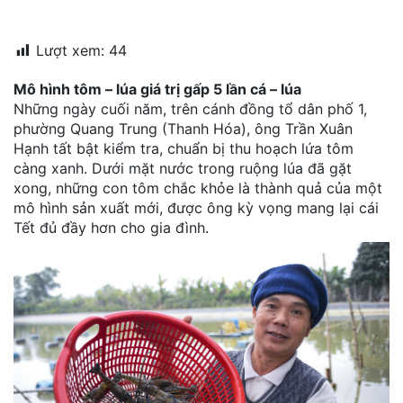
đặt
Lượt xem:
44
Quy
định
Mô hình tôm – lúa giá trị gấp 5 lần cá – lúa
Những ngày cuối năm, trên cánh đồng tổ dân phố 1,
Blog
phường Quang Trung (Thanh Hóa), ông Trần Xuân
chia
sẻ
Hạnh tất bật kiểm tra, chuẩn bị thu hoạch lứa tôm
càng xanh. Dưới mặt nước trong ruộng lúa đã gặt
Liên
xong, những con tôm chắc khỏe là thành quả của một
hệ
mô hình sản xuất mới, được ông kỳ vọng mang lại cái
Tết đủ đầy hơn cho gia đình.