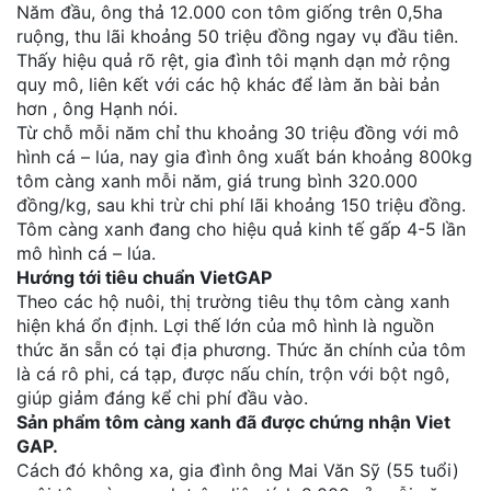
Năm đầu, ông thả 12.000 con tôm giống trên 0,5ha
ruộng, thu lãi khoảng 50 triệu đồng ngay vụ đầu tiên.
Thấy hiệu quả rõ rệt, gia đình tôi mạnh dạn mở rộng
quy mô, liên kết với các hộ khác để làm ăn bài bản
hơn , ông Hạnh nói.
Từ chỗ mỗi năm chỉ thu khoảng 30 triệu đồng với mô
hình cá – lúa, nay gia đình ông xuất bán khoảng 800kg
tôm càng xanh mỗi năm, giá trung bình 320.000
đồng/kg, sau khi trừ chi phí lãi khoảng 150 triệu đồng.
Tôm càng xanh đang cho hiệu quả kinh tế gấp 4-5 lần
mô hình cá – lúa.
Hướng tới tiêu chuẩn VietGAP
Theo các hộ nuôi, thị trường tiêu thụ tôm càng xanh
hiện khá ổn định. Lợi thế lớn của mô hình là nguồn
thức ăn sẵn có tại địa phương. Thức ăn chính của tôm
là cá rô phi, cá tạp, được nấu chín, trộn với bột ngô,
giúp giảm đáng kể chi phí đầu vào.
Sản phẩm tôm càng xanh đã được chứng nhận Viet
GAP.
Cách đó không xa, gia đình ông Mai Văn Sỹ (55 tuổi)