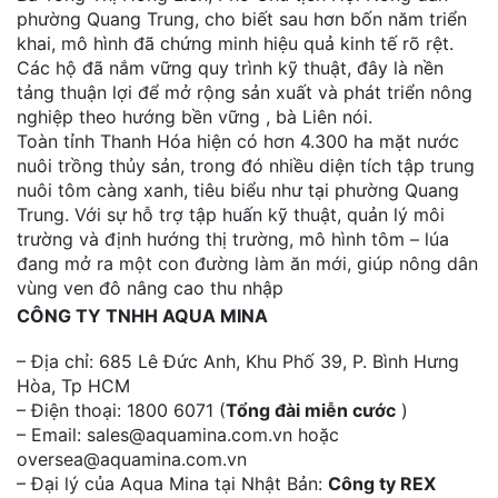
phường Quang Trung, cho biết sau hơn bốn năm triển
khai, mô hình đã chứng minh hiệu quả kinh tế rõ rệt.
Các hộ đã nắm vững quy trình kỹ thuật, đây là nền
tảng thuận lợi để mở rộng sản xuất và phát triển nông
nghiệp theo hướng bền vững , bà Liên nói.
Toàn tỉnh Thanh Hóa hiện có hơn 4.300 ha mặt nước
nuôi trồng thủy sản, trong đó nhiều diện tích tập trung
nuôi tôm càng xanh, tiêu biểu như tại phường Quang
Trung. Với sự hỗ trợ tập huấn kỹ thuật, quản lý môi
trường và định hướng thị trường, mô hình tôm – lúa
đang mở ra một con đường làm ăn mới, giúp nông dân
vùng ven đô nâng cao thu nhập
CÔNG TY TNHH AQUA MINA
– Địa chỉ: 685 Lê Đức Anh, Khu Phố 39, P. Bình Hưng
Hòa, Tp HCM
– Điện thoại: 1800 6071 (
Tổng đài miễn cước
)
– Email: sales@aquamina.com.vn hoặc
oversea@aquamina.com.vn
– Đại lý của Aqua Mina tại Nhật Bản:
Công ty REX