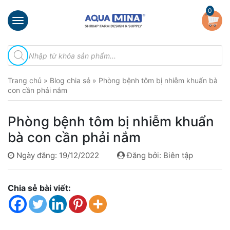
×
0
Trang
Tìm
chủ
kiếm
sản
Giới
phẩm
Trang chủ
»
Blog chia sẻ
»
Phòng bệnh tôm bị nhiễm khuẩn bà
thiệu
con cần phải nắm
Sản
phẩm
Phòng bệnh tôm bị nhiễm khuẩn
Đầu
bà con cần phải nắm
Phun
Vi
Ngày đăng: 19/12/2022
Đăng bởi: Biên tập
Bọt
Khí
Ventek
Chia sẻ bài viết:
Hướng
dẫn
lắp