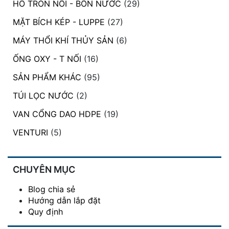
HỒ TRÒN NỔI - BỒN NƯỚC
(29)
MẶT BÍCH KÉP - LUPPE
(27)
MÁY THỔI KHÍ THỦY SẢN
(6)
ỐNG OXY - T NỐI
(16)
SẢN PHẨM KHÁC
(95)
TÚI LỌC NƯỚC
(2)
VAN CỔNG DAO HDPE
(19)
VENTURI
(5)
CHUYÊN MỤC
Blog chia sẻ
Hướng dẫn lắp đặt
Quy định