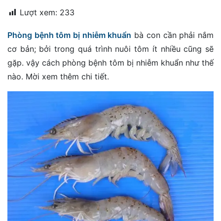
đặt
Lượt xem:
233
Quy
Phòng bệnh tôm bị nhiễm khuẩn
bà con cần phải nắm
định
cơ bản; bởi trong quá trình nuôi tôm ít nhiều cũng sẽ
Blog
gặp. vậy cách phòng bệnh tôm bị nhiễm khuẩn như thế
chia
nào. Mời xem thêm chi tiết.
sẻ
Liên
hệ