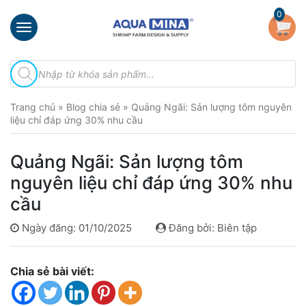
×
0
Trang
Tìm
chủ
kiếm
sản
Giới
phẩm
Trang chủ
»
Blog chia sẻ
»
Quảng Ngãi: Sản lượng tôm nguyên
thiệu
liệu chỉ đáp ứng 30% nhu cầu
Sản
phẩm
Quảng Ngãi: Sản lượng tôm
Đầu
nguyên liệu chỉ đáp ứng 30% nhu
Phun
cầu
Vi
Bọt
Ngày đăng: 01/10/2025
Đăng bởi: Biên tập
Khí
Ventek
Chia sẻ bài viết:
Hướng
dẫn
lắp