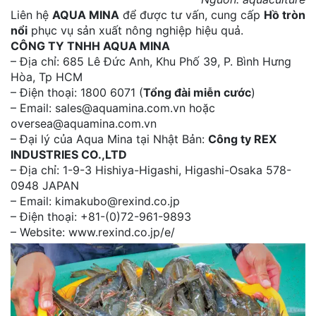
Liên hệ
AQUA MINA
để được tư vấn, cung cấp
Hồ tròn
nổi
phục vụ sản xuất nông nghiệp hiệu quả.
CÔNG TY TNHH AQUA MINA
– Địa chỉ: 685 Lê Đức Anh, Khu Phố 39, P. Bình Hưng
Hòa, Tp HCM
– Điện thoại: 1800 6071 (
Tổng đài miễn cước
)
– Email: sales@aquamina.com.vn hoặc
oversea@aquamina.com.vn
– Đại lý của Aqua Mina tại Nhật Bản:
Công ty REX
INDUSTRIES CO.,LTD
– Địa chỉ: 1-9-3 Hishiya-Higashi, Higashi-Osaka 578-
0948 JAPAN
– Email: kimakubo@rexind.co.jp
– Điện thoại: +81-(0)72-961-9893
– Website: www.rexind.co.jp/e/