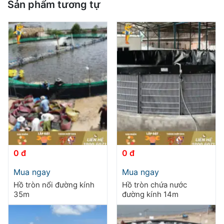
Sản phẩm tương tự
0 đ
0 đ
Sản
Mua ngay
Mua ngay
phẩm
Hồ tròn nổi đường kính
Hồ tròn chứa nước
này
35m
đường kính 14m
có
nhiều
biến