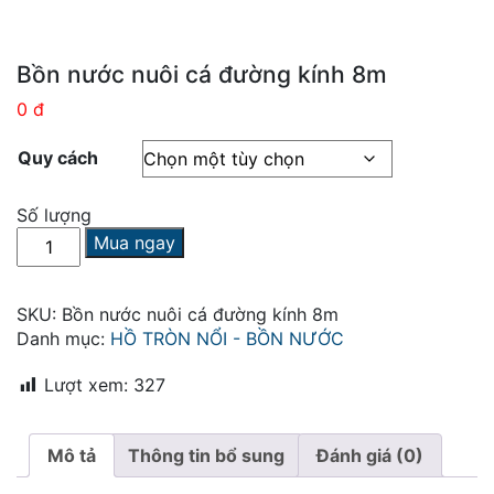
Bồn nước nuôi cá đường kính 8m
0 đ
Quy cách
Số lượng
Bồn
Mua ngay
nước
nuôi
cá
SKU:
Bồn nước nuôi cá đường kính 8m
đường
Danh mục:
HỒ TRÒN NỔI - BỒN NƯỚC
kính
8m
Lượt xem:
327
số
lượng
Mô tả
Thông tin bổ sung
Đánh giá (0)