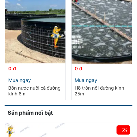
thể.
Các
tùy
chọn
có
thể
được
chọn
trên
trang
0 đ
0 đ
sản
Sản
Sản
phẩm
Mua ngay
Mua ngay
phẩm
phẩm
Bồn nước nuôi cá đường
Hồ tròn nổi đường kính
này
này
kính 6m
25m
có
có
nhiều
nhiều
biến
biến
Sản phẩm nổi bật
thể.
thể.
Các
Các
tùy
tùy
-5%
chọn
chọn