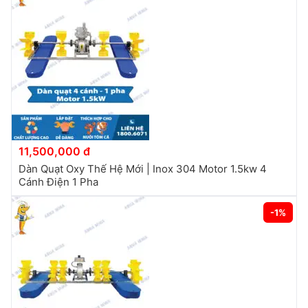
có
có
thể
thể
được
được
chọn
chọn
trên
trên
trang
trang
sản
sản
phẩm
phẩm
11,500,000 đ
Dàn Quạt Oxy Thế Hệ Mới | Inox 304 Motor 1.5kw 4
Cánh Điện 1 Pha
-1%