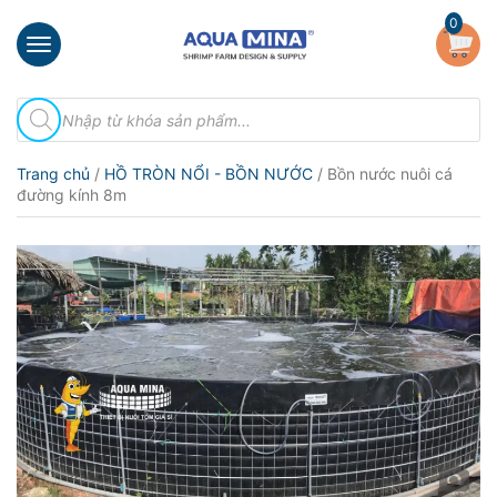
×
0
Trang
Tìm
chủ
kiếm
sản
Giới
phẩm
Trang chủ
/
HỒ TRÒN NỔI - BỒN NƯỚC
/ Bồn nước nuôi cá
thiệu
đường kính 8m
Sản
phẩm
Đầu
Phun
Vi
Bọt
Khí
Ventek
Hướng
dẫn
lắp