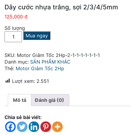
Dây cước nhựa trắng, sợi 2/3/4/5mm
125,000 đ
Số lượng
Dây
Mua ngay
cước
nhựa
trắng,
SKU:
Motor Giảm Tốc 2Hp-2-1-1-1-1-1-1-1
sợi
Danh mục:
SẢN PHẨM KHÁC
2/3/4/5mm
Thẻ:
Motor Giảm Tốc 2Hp
số
lượng
Lượt xem:
2.551
Mô tả
Đánh giá (0)
Chia sẻ bài viết: