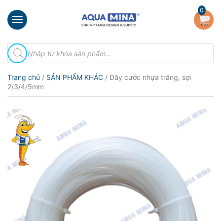
×
0
Trang
Tìm
chủ
kiếm
sản
Giới
phẩm
Trang chủ
/
SẢN PHẨM KHÁC
/ Dây cước nhựa trắng, sợi
thiệu
2/3/4/5mm
Sản
phẩm
Đầu
Phun
Vi
Bọt
Khí
Ventek
Hướng
dẫn
lắp