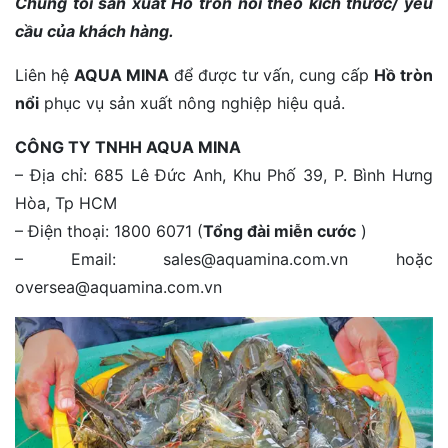
Chúng tôi sản xuất Hồ tròn nổi theo kích thước/ yêu
cầu của khách hàng.
Liên hệ
AQUA MINA
để được tư vấn, cung cấp
Hồ tròn
nổi
phục vụ sản xuất nông nghiệp hiệu quả.
CÔNG TY TNHH AQUA MINA
– Địa chỉ: 685 Lê Đức Anh, Khu Phố 39, P. Bình Hưng
Hòa, Tp HCM
– Điện thoại: 1800 6071 (
Tổng đài miễn cước
)
– Email: sales@aquamina.com.vn hoặc
oversea@aquamina.com.vn