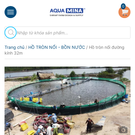
×
0
Trang
Tìm
chủ
kiếm
sản
Giới
phẩm
Trang chủ
/
HỒ TRÒN NỔI - BỒN NƯỚC
/ Hồ tròn nổi đường
thiệu
kính 32m
Sản
phẩm
Đầu
Phun
Vi
Bọt
Khí
Ventek
Hướng
dẫn
lắp