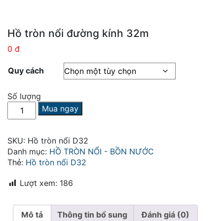
Hồ tròn nổi đường kính 32m
0 đ
Quy cách
Số lượng
Hồ
Mua ngay
tròn
nổi
đường
SKU:
Hồ tròn nổi D32
kính
Danh mục:
HỒ TRÒN NỔI - BỒN NƯỚC
32m
Thẻ:
Hồ tròn nổi D32
số
lượng
Lượt xem:
186
Mô tả
Thông tin bổ sung
Đánh giá (0)