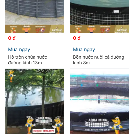
0 đ
0 đ
Sản
Sản
Mua ngay
Mua ngay
phẩm
phẩm
Hồ tròn chứa nước
Bồn nước nuôi cá đường
này
này
đường kính 13m
kính 8m
có
có
nhiều
nhiều
biến
biến
thể.
thể.
Các
Các
tùy
tùy
chọn
chọn
có
có
thể
thể
được
được
chọn
chọn