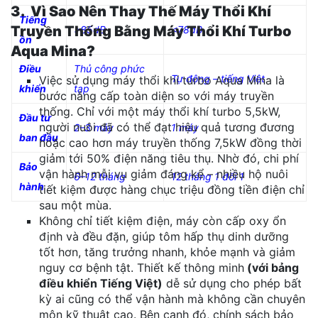
3. Vì Sao Nên Thay Thế Máy Thổi Khí
Tiếng
Truyền Thống Bằng Máy Thổi Khí Turbo
>85dB
<78dB
ồn
Aqua Mina?
Điều
Thủ công phức
Tự động – tiếng Việt
Việc sử dụng máy thổi khí turbo Aqua Mina là
khiển
tạp
bước nâng cấp toàn diện so với máy truyền
thống. Chỉ với một máy thổi khí turbo 5,5kW,
Đầu tư
người nuôi đã có thể đạt hiệu quả tương đương
2–3 máy
1 máy
ban đầu
hoặc cao hơn máy truyền thống 7,5kW đồng thời
giảm tới 50% điện năng tiêu thụ. Nhờ đó, chi phí
Bảo
vận hành mỗi vụ giảm đáng kể – nhiều hộ nuôi
6–12 tháng
12 tháng 1 đổi 1
hành
tiết kiệm được hàng chục triệu đồng tiền điện chỉ
sau một mùa.
Không chỉ tiết kiệm điện, máy còn cấp oxy ổn
định và đều đặn, giúp tôm hấp thụ dinh dưỡng
tốt hơn, tăng trưởng nhanh, khỏe mạnh và giảm
nguy cơ bệnh tật. Thiết kế thông minh
(với bảng
điều khiển Tiếng Việt)
dễ sử dụng cho phép bất
kỳ ai cũng có thể vận hành mà không cần chuyên
môn kỹ thuật cao. Bên cạnh đó, chính sách bảo