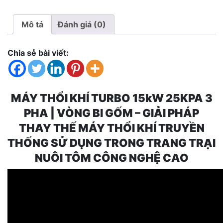
3
pha
Mô tả
Đánh giá (0)
|
Vòng
Bi
Chia sẻ bài viết:
Gốm
số
lượng
MÁY THỔI KHÍ TURBO 15kW 25KPA 3
PHA | VÒNG BI GỐM – GIẢI PHÁP
THAY THẾ MÁY THỔI KHÍ TRUYỀN
THỐNG SỬ DỤNG TRONG TRANG TRẠI
NUÔI TÔM CÔNG NGHỆ CAO