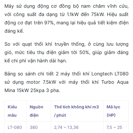
Máy sử dụng động cơ đồng bộ nam châm vĩnh cửu,
với công suất đa dạng từ 1.1kW đến 75kW. Hiệu suất
động cơ đạt trên 97%, mang lại hiệu quả tiết kiệm điện
đáng kể.
So với quạt thổi khí truyền thống, ở cùng lưu lượng
gió, mức tiêu thụ điện giảm tới 50%, giúp giảm đáng
kể chi phí vận hành dài hạn.
Bảng so sánh chi tiết 2 máy thổi khí Longtech LT080
sử dụng motor 7.5kW
với máy thổi khí Turbo Aqua
Mina 15kW 25kpa 3 pha.
Kiểu
Nguồn
Thể tích không khí m3
Mã lực
mẫu
điện
/ phút
(HP)
LT-080
380
2,74 ~ 13,36
7,5 ~ 25