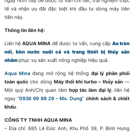
ngay hôm nay để được tư vấn chi tiết, trải nghiệm thực
tế và nhận ưu đãi đặc biệt khi đầu tư dòng máy tiên
tiến này.
Thông tin liên hệ:
Liên hệ
AQUA MINA
để được tư vấn, cung cấp
Ao tròn
nổi, bồn nước nuôi cá và trang thiết bị thủy sản
nhằm
phục vụ sản xuất nông nghiệp hiệu quả.
Aqua Mina
đang mở rộng hệ thống
đại lý phân phối
toàn quốc
cho dòng
M
áy thổi khí turbo – thủy sản
—
Mời quý Anh/Chị quan tâm
hợp tác làm đại lý
, liên hệ
ngay “
0936 99 88 29 – Ms. Dung
”
chính sách & chiết
khấu
.
CÔNG TY TNHH AQUA MINA
– Địa chỉ: 685 Lê Đức Anh, Khu Phố 39, P. Bình Hưng