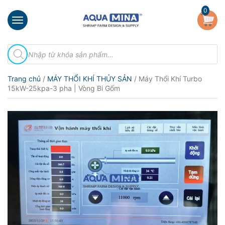
×
0
Trang
Tìm
chủ
kiếm
sản
Giới
phẩm
Trang chủ
/
MÁY THỔI KHÍ THỦY SẢN
/ Máy Thổi Khí Turbo
thiệu
15kW-25kpa-3 pha | Vòng Bi Gốm
Sản
phẩm
Đầu
Phun
Vi
Bọt
Khí
Ventek
Hướng
dẫn
lắp