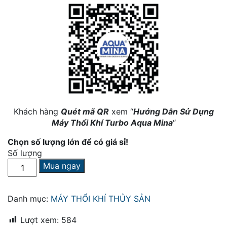
Khách hàng
Quét mã QR
xem “
Hướng Dẫn Sử Dụng
Máy Thổi Khí Turbo Aqua Mina
“
Chọn số lượng lớn để có giá sỉ!
Số lượng
Máy
Mua ngay
Thổi
Khí
Turbo
Danh mục:
MÁY THỔI KHÍ THỦY SẢN
15kW-
25kpa-
Lượt xem:
584