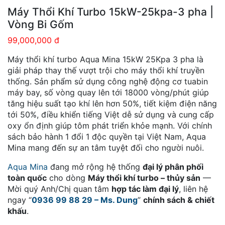
Máy Thổi Khí Turbo 15kW-25kpa-3 pha |
Vòng Bi Gốm
99,000,000 đ
Máy thổi khí turbo Aqua Mina 15kW 25Kpa 3 pha là
giải pháp thay thế vượt trội cho máy thổi khí truyền
thống. Sản phẩm sử dụng công nghệ động cơ tuabin
máy bay, số vòng quay lên tới 18000 vòng/phút giúp
tăng hiệu suất tạo khí lên hơn 50%, tiết kiệm điện năng
tới 50%, điều khiển tiếng Việt dễ sử dụng và cung cấp
oxy ổn định giúp tôm phát triển khỏe mạnh. Với chính
sách bảo hành 1 đổi 1 độc quyền tại Việt Nam, Aqua
Mina mang đến sự an tâm tuyệt đối cho người nuôi.
Aqua Mina
đang mở rộng hệ thống
đại lý phân phối
toàn quốc
cho dòng
M
áy thổi khí turbo – thủy sản
—
Mời quý Anh/Chị quan tâm
hợp tác làm đại lý
, liên hệ
ngay “
0936 99 88 29 – Ms. Dung
”
chính sách & chiết
khấu
.