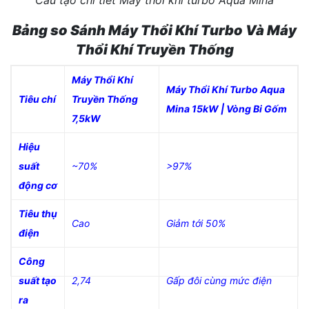
Cấu tạo chi tiết Máy thổi khí turbo Aqua Mina
Bảng so Sánh Máy Thổi Khí Turbo Và Máy
Thổi Khí Truyền Thống
Máy Thổi Khí
Máy Thổi Khí Turbo Aqua
Tiêu chí
Truyền Thống
Mina 15kW | Vòng Bi Gốm
7,5kW
Hiệu
suất
~70%
>97%
động cơ
Tiêu thụ
Cao
Giảm tới 50%
điện
Công
suất tạo
2,74
Gấp đôi cùng mức điện
ra