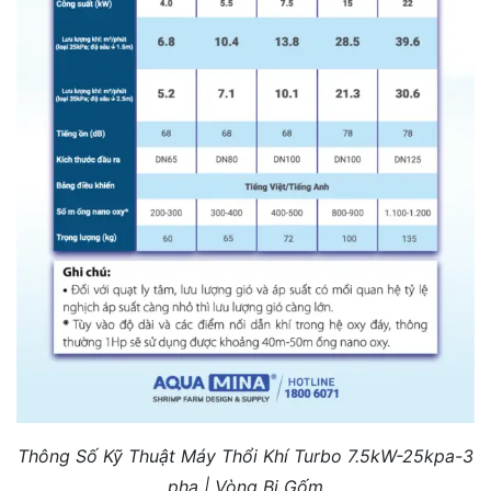
Thông Số Kỹ Thuật Máy Thổi Khí Turbo 7.5kW-25kpa-3
pha | Vòng Bi Gốm