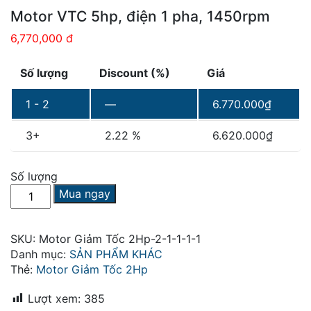
Motor VTC 5hp, điện 1 pha, 1450rpm
6,770,000 đ
Số lượng
Discount (%)
Giá
1 - 2
—
6.770.000
₫
3+
2.22 %
6.620.000
₫
Số lượng
Motor
Mua ngay
VTC
5hp,
điện
SKU:
Motor Giảm Tốc 2Hp-2-1-1-1-1
1
Danh mục:
SẢN PHẨM KHÁC
pha,
Thẻ:
Motor Giảm Tốc 2Hp
1450rpm
số
Lượt xem:
385