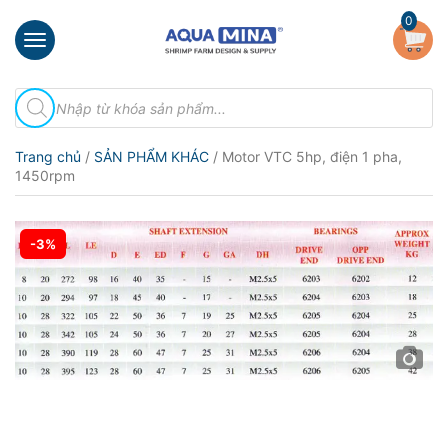
×
0
Trang
Tìm
chủ
kiếm
sản
Giới
phẩm
Trang chủ
/
SẢN PHẨM KHÁC
/ Motor VTC 5hp, điện 1 pha,
thiệu
1450rpm
Sản
phẩm
-3%
Đầu
Phun
Vi
Bọt
Khí
Ventek
Hướng
dẫn
lắp