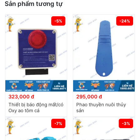
Sản phẩm tương tự
-5%
-24%
323,000 đ
295,000 đ
Thiết bị báo động mất/có
Phao thuyền nuôi thủy
Oxy ao tôm cá
sản
-7%
-3%