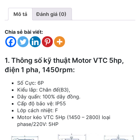
lượng
Mô tả
Đánh giá (0)
Chia sẻ bài viết:
1. Thông số kỹ thuật Motor VTC 5hp,
điện 1 pha, 1450rpm:
Số Cực: 6P
Kiểu lắp: Chân đế(B3),
Dây quấn: 100% dây đồng.
Cấp độ bảo vệ: IP55
Lớp cách nhiệt: F
Motor kéo VTC 5Hp (1450 – 2800) loại
phase/220V: 5HP