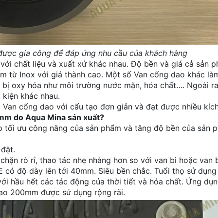
được gia công để đáp ứng nhu cầu của khách hàng
 với chất liệu và xuất xứ khác nhau. Độ bền và giá cả sản
àm từ Inox với giá thành cao. Một số Van cổng dao khác là
g bị oxy hóa như môi trường nước mặn, hóa chất…. Ngoài r
 kiện khác nhau.
 Van cổng dao với cấu tạo đơn giản và đạt được nhiều kích
0mm do Aqua Mina sản xuất?
iúp tối ưu công năng của sản phẩm và tăng độ bền của sản
 đặt.
chặn rò rỉ, thao tác nhẹ nhàng hơn so với van bi hoặc van 
ó độ dày lên tới 40mm. Siêu bền chắc. Tuổi thọ sử dụng 
ới hầu hết các tác động của thời tiết và hóa chất. Ứng dụ
dao 200mm được sử dụng rộng rãi.