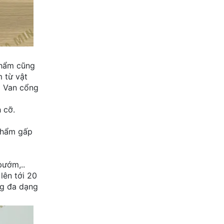
 phẩm cũng
m từ vật
a Van cổng
 cỡ.
 phẩm gấp
bướm,..
lên tới 20
ng đa dạng