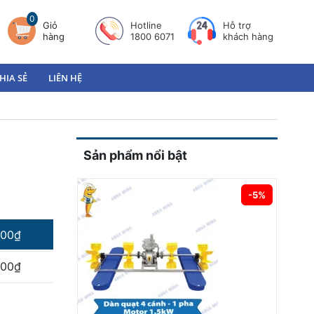
0
Giỏ
Hotline
Hỗ trợ
hàng
1800 6071
khách hàng
HIA SẺ
LIÊN HỆ
Sản phẩm nổi bật
-5%
000
₫
000
₫