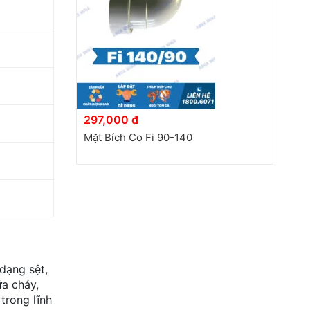
297,000 đ
Mặt Bích Co Fi 90-140
dạng sệt,
a cháy,
trong lĩnh