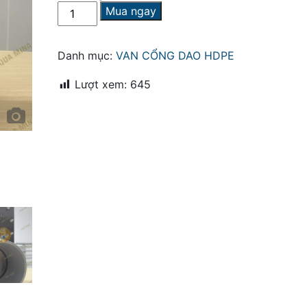
Van
Mua ngay
Cổng
Dao
Fi
Danh mục:
VAN CỔNG DAO HDPE
200
số
Lượt xem:
645
lượng