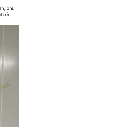
an, phù
nh ổn