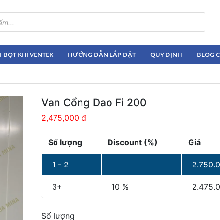
 BỌT KHÍ VENTEK
HƯỚNG DẪN LẮP ĐẶT
QUY ĐỊNH
BLOG C
Van Cổng Dao Fi 200
2,475,000 đ
Số lượng
Discount (%)
Giá
1 - 2
—
2.750.
3+
10 %
2.475.
Số lượng