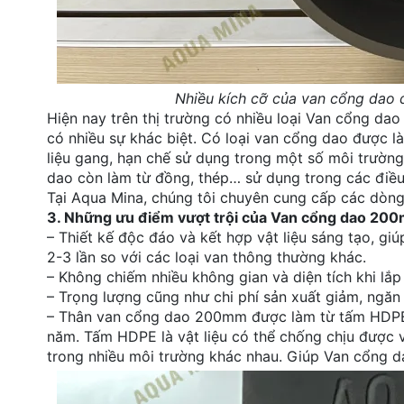
Nhiều kích cỡ của van cổng dao 
Hiện nay trên thị trường có nhiều loại Van cổng dao
có nhiều sự khác biệt. Có loại van cổng dao được l
liệu gang, hạn chế sử dụng trong một số môi trườn
dao còn làm từ đồng, thép… sử dụng trong các điều
Tại Aqua Mina, chúng tôi chuyên cung cấp các dòng
3. Những ưu điểm vượt trội của Van cổng dao 20
– Thiết kế độc đáo và kết hợp vật liệu sáng tạo, g
2-3 lần so với các loại van thông thường khác.
– Không chiếm nhiều không gian và diện tích khi lắp
– Trọng lượng cũng như chi phí sản xuất giảm, ngăn 
– Thân van cổng dao 200mm được làm từ tấm HDPE c
năm. Tấm HDPE là vật liệu có thể chống chịu được v
trong nhiều môi trường khác nhau. Giúp Van cổng 