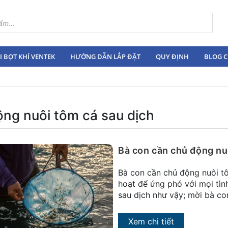
 BỌT KHÍ VENTEK
HƯỚNG DẪN LẮP ĐẶT
QUY ĐỊNH
BLOG C
ộng nuôi tôm cá sau dịch
Bà con cần chủ động nu
Bà con cần chủ động nuôi tô
hoạt để ứng phó với mọi tìn
sau dịch như vậy; mời bà con
Xem chi tiết