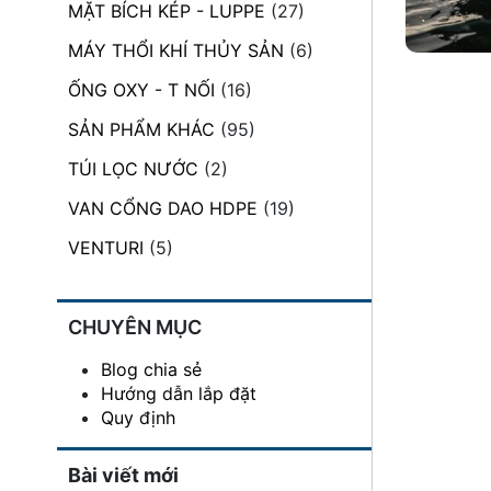
MẶT BÍCH KÉP - LUPPE
(27)
đặt
MÁY THỔI KHÍ THỦY SẢN
(6)
Quy
định
ỐNG OXY - T NỐI
(16)
SẢN PHẨM KHÁC
(95)
Blog
chia
TÚI LỌC NƯỚC
(2)
sẻ
VAN CỔNG DAO HDPE
(19)
Liên
hệ
VENTURI
(5)
CHUYÊN MỤC
Blog chia sẻ
Hướng dẫn lắp đặt
Quy định
Bài viết mới