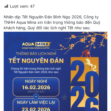
đặt
Lượt xem:
47
Quy
Nhân dịp Tết Nguyên Đán Bính Ngọ 2026, Công ty
định
TNHH Aqua Mina xin trân trọng thông báo đến Quý
khách hàng, Quý đối tác lịch nghỉ Tết như sau:
Blog
chia
sẻ
Liên
hệ