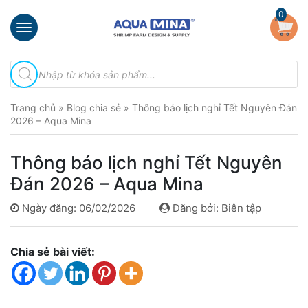
×
0
Trang
Tìm
chủ
kiếm
sản
Giới
phẩm
Trang chủ
»
Blog chia sẻ
»
Thông báo lịch nghỉ Tết Nguyên Đán
thiệu
2026 – Aqua Mina
Sản
phẩm
Thông báo lịch nghỉ Tết Nguyên
Đầu
Đán 2026 – Aqua Mina
Phun
Vi
Ngày đăng: 06/02/2026
Đăng bởi: Biên tập
Bọt
Khí
Ventek
Chia sẻ bài viết:
Hướng
dẫn
lắp