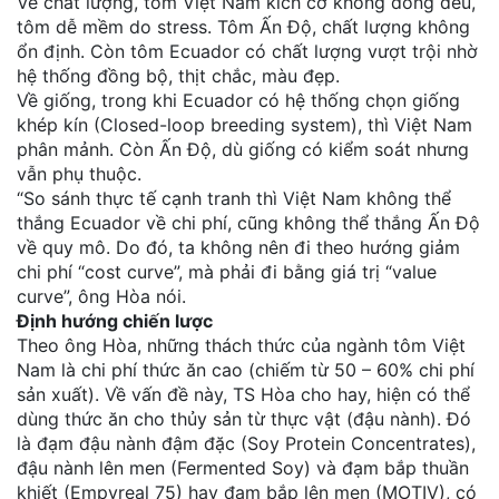
Về chất lượng, tôm Việt Nam kích cỡ không đồng đều,
tôm dễ mềm do stress. Tôm Ấn Độ, chất lượng không
ổn định. Còn tôm Ecuador có chất lượng vượt trội nhờ
hệ thống đồng bộ, thịt chắc, màu đẹp.
Về giống, trong khi Ecuador có hệ thống chọn giống
khép kín (Closed-loop breeding system), thì Việt Nam
phân mảnh. Còn Ấn Độ, dù giống có kiểm soát nhưng
vẫn phụ thuộc.
“So sánh thực tế cạnh tranh thì Việt Nam không thể
thắng Ecuador về chi phí, cũng không thể thắng Ấn Độ
về quy mô. Do đó, ta không nên đi theo hướng giảm
chi phí “cost curve”, mà phải đi bằng giá trị “value
curve”, ông Hòa nói.
Định hướng chiến lược
Theo ông Hòa, những thách thức của ngành tôm Việt
Nam là chi phí thức ăn cao (chiếm từ 50 – 60% chi phí
sản xuất). Về vấn đề này, TS Hòa cho hay, hiện có thể
dùng thức ăn cho thủy sản từ thực vật (đậu nành). Đó
là đạm đậu nành đậm đặc (Soy Protein Concentrates),
đậu nành lên men (Fermented Soy) và đạm bắp thuần
khiết (Empyreal 75) hay đạm bắp lên men (MOTIV), có