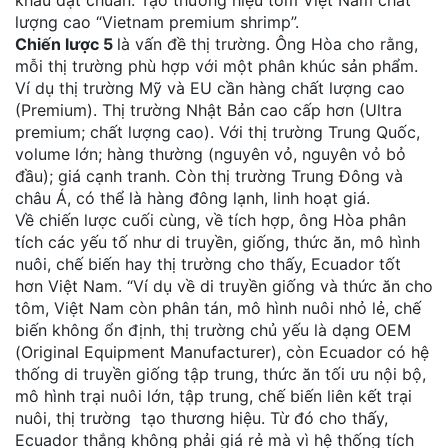
lượng cao “Vietnam premium shrimp”.
Chiến lược 5
là vấn đề thị trường. Ông Hòa cho rằng,
mỗi thị trường phù hợp với một phân khúc sản phẩm.
Ví dụ thị trường Mỹ và EU cần hàng chất lượng cao
(Premium). Thị trường Nhật Bản cao cấp hơn (Ultra
premium; chất lượng cao). Với thị trường Trung Quốc,
volume lớn; hàng thường (nguyên vỏ, nguyên vỏ bỏ
đầu); giá cạnh tranh. Còn thị trường Trung Đông và
châu Á, có thể là hàng đông lạnh, linh hoạt giá.
Về chiến lược cuối cùng, về tích hợp, ông Hòa phân
tích các yếu tố như di truyền, giống, thức ăn, mô hình
nuôi, chế biến hay thị trường cho thấy, Ecuador tốt
hơn Việt Nam. “Ví dụ về di truyền giống và thức ăn cho
tôm, Việt Nam còn phân tán, mô hình nuôi nhỏ lẻ, chế
biến không ổn định, thị trường chủ yếu là dạng OEM
(Original Equipment Manufacturer), còn Ecuador có hệ
thống di truyền giống tập trung, thức ăn tối ưu nội bộ,
mô hình trại nuôi lớn, tập trung, chế biến liên kết trại
nuôi, thị trường tạo thương hiệu. Từ đó cho thấy,
Ecuador thắng không phải giá rẻ mà vì hệ thống tích