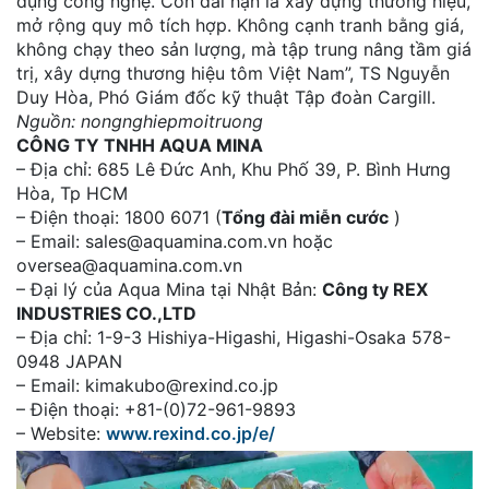
dụng công nghệ. Còn dài hạn là xây dựng thương hiệu,
mở rộng quy mô tích hợp. Không cạnh tranh bằng giá,
không chạy theo sản lượng, mà tập trung nâng tầm giá
trị, xây dựng thương hiệu tôm Việt Nam”, TS Nguyễn
Duy Hòa, Phó Giám đốc kỹ thuật Tập đoàn Cargill.
Nguồn: nongnghiepmoitruong
CÔNG TY TNHH AQUA MINA
– Địa chỉ: 685 Lê Đức Anh, Khu Phố 39, P. Bình Hưng
Hòa, Tp HCM
– Điện thoại: 1800 6071 (
Tổng đài miễn cước
)
– Email: sales@aquamina.com.vn hoặc
oversea@aquamina.com.vn
– Đại lý của Aqua Mina tại Nhật Bản:
Công ty REX
INDUSTRIES CO.,LTD
– Địa chỉ: 1-9-3 Hishiya-Higashi, Higashi-Osaka 578-
0948 JAPAN
– Email: kimakubo@rexind.co.jp
– Điện thoại: +81-(0)72-961-9893
– Website:
www.rexind.co.jp/e/