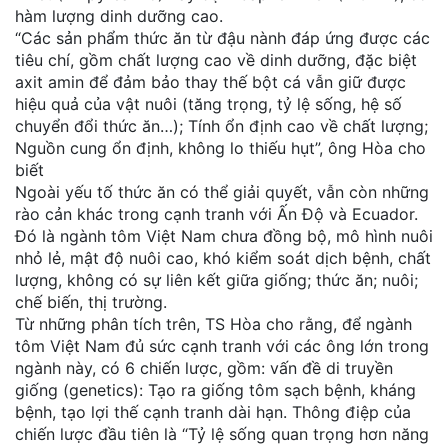
hàm lượng dinh dưỡng cao.
“Các sản phẩm thức ăn từ đậu nành đáp ứng được các
tiêu chí, gồm chất lượng cao về dinh dưỡng, đặc biệt
axit amin để đảm bảo thay thế bột cá vẫn giữ được
hiệu quả của vật nuôi (tăng trọng, tỷ lệ sống, hệ số
chuyển đổi thức ăn…); Tính ổn định cao về chất lượng;
Nguồn cung ổn định, không lo thiếu hụt”, ông Hòa cho
biết
Ngoài yếu tố thức ăn có thể giải quyết, vẫn còn những
rào cản khác trong cạnh tranh với Ấn Độ và Ecuador.
Đó là ngành tôm Việt Nam chưa đồng bộ, mô hình nuôi
nhỏ lẻ, mật độ nuôi cao, khó kiểm soát dịch bệnh, chất
lượng, không có sự liên kết giữa giống; thức ăn; nuôi;
chế biến, thị trường.
Từ những phân tích trên, TS Hòa cho rằng, để ngành
tôm Việt Nam đủ sức cạnh tranh với các ông lớn trong
ngành này, có 6 chiến lược, gồm: vấn đề di truyền
giống (genetics): Tạo ra giống tôm sạch bệnh, kháng
bệnh, tạo lợi thế cạnh tranh dài hạn. Thông điệp của
chiến lược đầu tiên là “Tỷ lệ sống quan trọng hơn năng