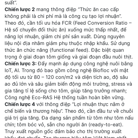
suất”.
Chiến lược 2
mang thông điệp “Thức ăn cao cấp
không phải là chi phí mà là công cụ tạo lợi nhuận”.
Theo đó, cần tối ưu hóa FCR (Feed Conversion Ratio –
Hệ số chuyển đổi thức ăn) xuống mức thấp nhất, để
nâng lợi nhuận, giảm chi phí sản xuất. Dùng nguyên
liệu nội địa nhằm giảm phụ thuộc nhập khẩu. Sử dụng
thức ăn chức năng (functional feed). Đặc biệt quan
trọng ở giai đoạn tôm giống và giai đoạn đầu nuôi thịt.
Chiến lược 3:
Đẩy mạnh áp dụng công nghệ nuôi bằng
IoT, AI. Trong đó bao gồm công nghệ Biofloc với mật
độ tối ưu từ 80 – 120 con/m2 và diện tích ao, độ sâu
ao đủ lớn và sâu giảm biến động môi trường, stress và
gia tăng tỉ lệ sống cho tôm, giúp tăng trưởng nhanh;
Công nghệ Eco-RAS Hệ thống tuần hoàn bền vững.
Chiến lược 4
với thông điệp “Lợi nhuận thực nằm ở
chế biến và thương hiệu”. Theo đó, cần đầu tư về chuỗi
giá trị gia tăng. Đa dạng sản phẩm từ tôm như tôm nấu
chín; tôm bóc vỏ, sẵn cho người ăn (ready-to-eat).
Truy xuất nguồn gốc đảm bảo cho thị trường xuất
khẩu đạt chuẩn. Tạo thương hiệu tôm Việt Nam chất