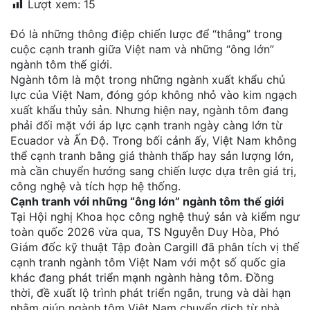
Lượt xem:
15
đặt
Đó là những thông điệp chiến lược để “thắng” trong
Quy
cuộc cạnh tranh giữa Việt nam và những “ông lớn”
định
ngành tôm thế giới.
Ngành tôm là một trong những ngành xuất khẩu chủ
Blog
lực của Việt Nam, đóng góp không nhỏ vào kim ngạch
chia
xuất khẩu thủy sản. Nhưng hiện nay, ngành tôm đang
sẻ
phải đối mặt với áp lực cạnh tranh ngày càng lớn từ
Ecuador và Ấn Độ. Trong bối cảnh ấy, Việt Nam không
Liên
thể cạnh tranh bằng giá thành thấp hay sản lượng lớn,
hệ
mà cần chuyển hướng sang chiến lược dựa trên giá trị,
công nghệ và tích hợp hệ thống.
Cạnh tranh với những “ông lớn” ngành tôm thế giới
Tại Hội nghị Khoa học công nghệ thuỷ sản và kiểm ngư
toàn quốc 2026 vừa qua, TS Nguyễn Duy Hòa, Phó
Giám đốc kỹ thuật Tập đoàn Cargill đã phân tích vị thế
cạnh tranh ngành tôm Việt Nam với một số quốc gia
khác đang phát triển mạnh ngành hàng tôm. Đồng
thời, đề xuất lộ trình phát triển ngắn, trung và dài hạn
nhằm giúp ngành tôm Việt Nam chuyển dịch từ nhà