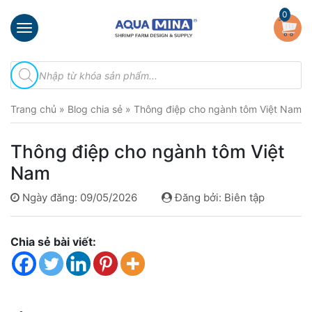
×
0
Trang
Tìm
chủ
kiếm
sản
Giới
phẩm
Trang chủ
»
Blog chia sẻ
»
Thông điệp cho ngành tôm Việt Nam
thiệu
Sản
Thông điệp cho ngành tôm Việt
phẩm
Nam
Đầu
Phun
Ngày đăng: 09/05/2026
Đăng bởi: Biên tập
Vi
Bọt
Khí
Chia sẻ bài viết:
Ventek
Hướng
dẫn
lắp