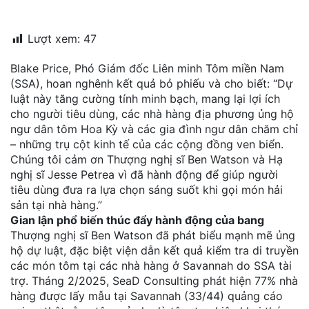
đặt
Lượt xem:
47
Quy
định
Blake Price, Phó Giám đốc Liên minh Tôm miền Nam
(SSA), hoan nghênh kết quả bỏ phiếu và cho biết: “Dự
Blog
luật này tăng cường tính minh bạch, mang lại lợi ích
chia
sẻ
cho người tiêu dùng, các nhà hàng địa phương ủng hộ
ngư dân tôm Hoa Kỳ và các gia đình ngư dân chăm chỉ
Liên
– những trụ cột kinh tế của các cộng đồng ven biển.
hệ
Chúng tôi cảm ơn Thượng nghị sĩ Ben Watson và Hạ
nghị sĩ Jesse Petrea vì đã hành động để giúp người
tiêu dùng đưa ra lựa chọn sáng suốt khi gọi món hải
sản tại nhà hàng.”
Gian lận phổ biến thúc đẩy hành động của bang
Thượng nghị sĩ Ben Watson đã phát biểu mạnh mẽ ủng
hộ dự luật, đặc biệt viện dẫn kết quả kiểm tra di truyền
các món tôm tại các nhà hàng ở Savannah do SSA tài
trợ. Tháng 2/2025, SeaD Consulting phát hiện 77% nhà
hàng được lấy mẫu tại Savannah (33/44) quảng cáo