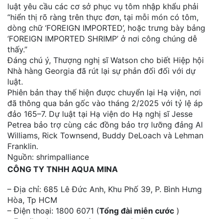
luật yêu cầu các cơ sở phục vụ tôm nhập khẩu phải
“hiển thị rõ ràng trên thực đơn, tại mỗi món có tôm,
dòng chữ ‘FOREIGN IMPORTED’, hoặc trưng bày bảng
‘FOREIGN IMPORTED SHRIMP’ ở nơi công chúng dễ
thấy.”
Đáng chú ý, Thượng nghị sĩ Watson cho biết Hiệp hội
Nhà hàng Georgia đã rút lại sự phản đối đối với dự
luật.
Phiên bản thay thế hiện được chuyển lại Hạ viện, nơi
đã thông qua bản gốc vào tháng 2/2025 với tỷ lệ áp
đảo 165–7. Dự luật tại Hạ viện do Hạ nghị sĩ Jesse
Petrea bảo trợ cùng các đồng bảo trợ lưỡng đảng Al
Williams, Rick Townsend, Buddy DeLoach và Lehman
Franklin.
Nguồn: shrimpalliance
CÔNG TY TNHH AQUA MINA
– Địa chỉ: 685 Lê Đức Anh, Khu Phố 39, P. Bình Hưng
Hòa, Tp HCM
– Điện thoại: 1800 6071 (
Tổng đài miễn cước
)