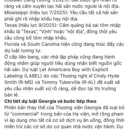
ràng và cấm xuyên tạc hải sản nước ngoài là nội địa.
Mississippi (hiệu lực 7/2025): Yêu cầu tất cả hải sản
phải ghi rõ nhập khẩu hay nội địa.
Texas (hiệu lực 9/2025): Cấm quảng bá sai tôm nhập
khẩu là “Texas”, “Vịnh” hoặc “nội địa”, đồng thời yêu
cầu công bố tôm nhập khẩu.
Florida và South Carolina hiện cũng đang thúc đẩy các
dự luật tương tự.
Ở cấp liên bang, các nhà lập pháp cũng đang hành
động nhằm giúp người tiêu dùng nhận biết nguồn gốc
hải sản. Dự luật Let Americans Buy with Explicit
Labeling (LABEL) do các Thượng nghị sĩ Cindy Hyde
Smith (R-MS) và Tommy Tuberville (R-AL) đề xuất sẽ
yêu cầu nhãn xuất xứ rõ ràng, dễ đọc tại thị trường
bán lẻ.
Chi tiết dự luật Georgia và bước tiếp theo
Phiên bản thay thế của Thượng viện Georgia đã loại bỏ
từ “commercial” trong bản của Hạ viện, mở rộng phạm
vi áp dụng cho tất cả cơ sở dịch vụ ăn uống, đồng thời
miễn trừ các cơ sở do cơ quan nhà nước vận hành. Dự