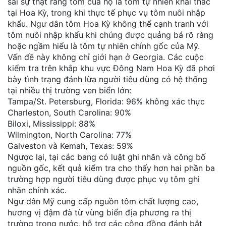
sai sự thật rằng tôm của họ là tôm tự nhiên khai thác
tại Hoa Kỳ, trong khi thực tế phục vụ tôm nuôi nhập
khẩu. Ngư dân tôm Hoa Kỳ không thể cạnh tranh với
tôm nuôi nhập khẩu khi chúng được quảng bá rõ ràng
hoặc ngầm hiểu là tôm tự nhiên chính gốc của Mỹ.
Vấn đề này không chỉ giới hạn ở Georgia. Các cuộc
kiểm tra trên khắp khu vực Đông Nam Hoa Kỳ đã phơi
bày tình trạng đánh lừa người tiêu dùng có hệ thống
tại nhiều thị trường ven biển lớn:
Tampa/St. Petersburg, Florida: 96% không xác thực
Charleston, South Carolina: 90%
Biloxi, Mississippi: 88%
Wilmington, North Carolina: 77%
Galveston và Kemah, Texas: 59%
Ngược lại, tại các bang có luật ghi nhãn và công bố
nguồn gốc, kết quả kiểm tra cho thấy hơn hai phần ba
trường hợp người tiêu dùng được phục vụ tôm ghi
nhãn chính xác.
Ngư dân Mỹ cung cấp nguồn tôm chất lượng cao,
hương vị đậm đà từ vùng biển địa phương ra thị
trường trong nước, hỗ trợ các cộng đồng đánh bắt