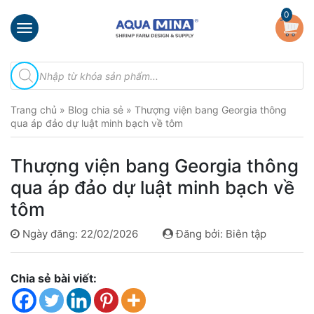
×
0
Trang
Tìm
chủ
kiếm
sản
Giới
phẩm
Trang chủ
»
Blog chia sẻ
»
Thượng viện bang Georgia thông
thiệu
qua áp đảo dự luật minh bạch về tôm
Sản
phẩm
Thượng viện bang Georgia thông
Đầu
qua áp đảo dự luật minh bạch về
Phun
tôm
Vi
Bọt
Ngày đăng: 22/02/2026
Đăng bởi: Biên tập
Khí
Ventek
Chia sẻ bài viết:
Hướng
dẫn
lắp