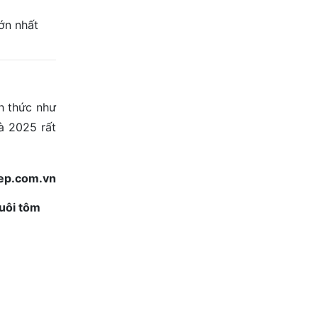
ớn nhất
h thức như
à 2025 rất
ep.com.vn
nuôi tôm