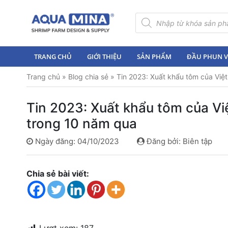
×
Tìm
kiếm
sản
Trang
phẩm
chủ
TRANG CHỦ
GIỚI THIỆU
SẢN PHẨM
ĐẦU PHUN VI
Giới
Trang chủ
»
Blog chia sẻ
»
Tin 2023: Xuất khẩu tôm của Việ
thiệu
Sản
Tin 2023: Xuất khẩu tôm của Vi
phẩm
trong 10 năm qua
Đầu
Ngày đăng: 04/10/2023
Đăng bởi: Biên tập
Phun
Vi
Bọt
Chia sẻ bài viết:
Khí
Ventek
Hướng
dẫn
lắp