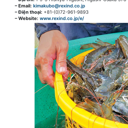
– Email:
kimakubo@rexind.co.jp
– Điện thoại:
+81-(0)72-961-9893
– Website:
www.rexind.co.jp/e/