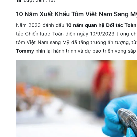
Lượt xem:
187
đặt
10 Năm Xuất Khẩu Tôm Việt Nam Sang Mỹ
Quy
Năm 2023 đánh dấu
10 năm quan hệ Đối tác Toàn
định
tác Chiến lược Toàn diện ngày 10/9/2023 trong ch
Blog
tôm Việt Nam sang Mỹ đã tăng trưởng ấn tượng, t
chia
sẻ
Tommy
nhìn lại hành trình và dự báo triển vọng sắp 
Liên
hệ