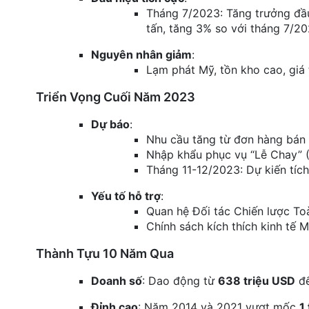
Tháng 7/2023: Tăng trưởng đầu
tấn, tăng 3% so với tháng 7/20
Nguyên nhân giảm
:
Lạm phát Mỹ, tồn kho cao, giá
Triển Vọng Cuối Năm 2023
Dự báo
:
Nhu cầu tăng từ đơn hàng bán l
Nhập khẩu phục vụ “Lễ Chay” (
Tháng 11-12/2023: Dự kiến tích
Yếu tố hỗ trợ
:
Quan hệ Đối tác Chiến lược Toà
Chính sách kích thích kinh tế M
Thành Tựu 10 Năm Qua
Doanh số
: Dao động từ
638 triệu USD
đ
Đỉnh cao
: Năm 2014 và 2021 vượt mốc
1