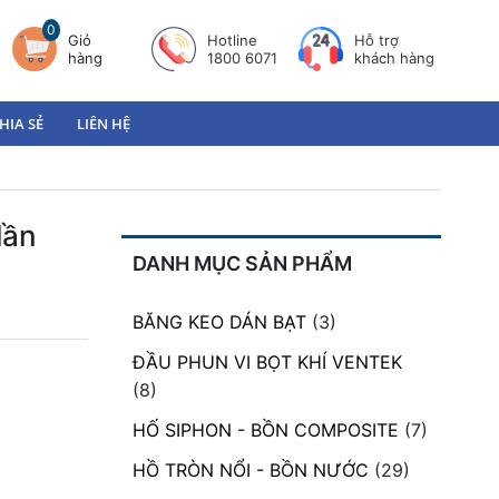
0
Giỏ
Hotline
Hỗ trợ
hàng
1800 6071
khách hàng
HIA SẺ
LIÊN HỆ
lần
DANH MỤC SẢN PHẨM
BĂNG KEO DÁN BẠT
(3)
ĐẦU PHUN VI BỌT KHÍ VENTEK
(8)
HỐ SIPHON - BỒN COMPOSITE
(7)
HỒ TRÒN NỔI - BỒN NƯỚC
(29)