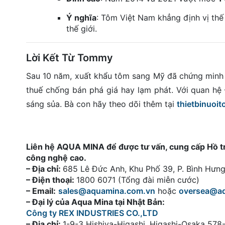
Ý nghĩa
: Tôm Việt Nam khẳng định vị thế
thế giới.
Lời Kết Từ Tommy
Sau 10 năm, xuất khẩu tôm sang Mỹ đã chứng minh 
thuế chống bán phá giá hay lạm phát. Với quan hệ 
sáng sủa. Bà con hãy theo dõi thêm tại
thietbinuoi
Liên hệ AQUA MINA để được tư vấn, cung cấp Hồ tròn
công nghệ cao.
– Địa chỉ:
685 Lê Đức Anh, Khu Phố 39, P. Bình Hư
– Điện thoại:
1800 6071 (Tổng đài miễn cước)
– Email:
sales@aquamina.com.vn
hoặc
oversea@a
– Đại lý của Aqua Mina tại Nhật Bản:
Công ty REX INDUSTRIES CO.,LTD
– Địa chỉ:
1-9-3 Hishiya-Higashi, Higashi-Osaka 57