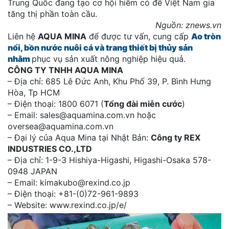
Trung Quốc đang tạo cơ hội hiếm có để Việt Nam gia
tăng thị phần toàn cầu.
Nguồn: znews.vn
Liên hệ
AQUA MINA
để được tư vấn, cung cấp
Ao tròn
nổi, bồn nước nuôi cá và trang thiết bị thủy sản
nhằm
phục vụ sản xuất nông nghiệp hiệu quả.
CÔNG TY TNHH AQUA MINA
– Địa chỉ: 685 Lê Đức Anh, Khu Phố 39, P. Bình Hưng
Hòa, Tp HCM
– Điện thoại: 1800 6071 (
Tổng đài miễn cước
)
– Email: sales@aquamina.com.vn hoặc
oversea@aquamina.com.vn
– Đại lý của Aqua Mina tại Nhật Bản:
Công ty REX
INDUSTRIES CO.,LTD
– Địa chỉ: 1-9-3 Hishiya-Higashi, Higashi-Osaka 578-
0948 JAPAN
– Email: kimakubo@rexind.co.jp
– Điện thoại: +81-(0)72-961-9893
– Website: www.rexind.co.jp/e/