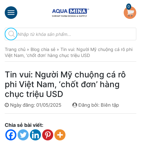
×
0
Trang
Tìm
chủ
kiếm
sản
Giới
phẩm
Trang chủ
»
Blog chia sẻ
»
Tin vui: Người Mỹ chuộng cá rô phi
thiệu
Việt Nam, ‘chốt đơn’ hàng chục triệu USD
Sản
phẩm
Tin vui: Người Mỹ chuộng cá rô
Đầu
phi Việt Nam, ‘chốt đơn’ hàng
Phun
chục triệu USD
Vi
Bọt
Ngày đăng: 01/05/2025
Đăng bởi: Biên tập
Khí
Ventek
Chia sẻ bài viết:
Hướng
dẫn
lắp