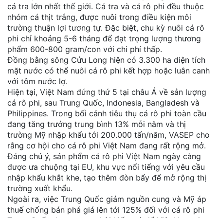
cá tra lớn nhất thế giới. Cá tra và cá rô phi đều thuộc
nhóm cá thịt trắng, được nuôi trong điều kiện môi
trường thuận lợi tương tự. Đặc biệt, chu kỳ nuôi cá rô
phi chỉ khoảng 5-6 tháng để đạt trọng lượng thương
phẩm 600-800 gram/con với chi phí thấp.
Đồng bằng sông Cửu Long hiện có 3.300 ha diện tích
mặt nước có thể nuôi cá rô phi kết hợp hoặc luân canh
với tôm nước lợ.
Hiện tại, Việt Nam đứng thứ 5 tại châu Á về sản lượng
cá rô phi, sau Trung Quốc, Indonesia, Bangladesh và
Philippines. Trong bối cảnh tiêu thụ cá rô phi toàn cầu
đang tăng trưởng trung bình 13% mỗi năm và thị
trường Mỹ nhập khẩu tới 200.000 tấn/năm, VASEP cho
rằng cơ hội cho cá rô phi Việt Nam đang rất rộng mở.
Đáng chú ý, sản phẩm cá rô phi Việt Nam ngày càng
được ưa chuộng tại EU, khu vực nổi tiếng với yêu cầu
nhập khẩu khắt khe, tạo thêm đòn bẩy để mở rộng thị
trường xuất khẩu.
Ngoài ra, việc Trung Quốc giảm nguồn cung và Mỹ áp
thuế chống bán phá giá lên tới 125% đối với cá rô phi