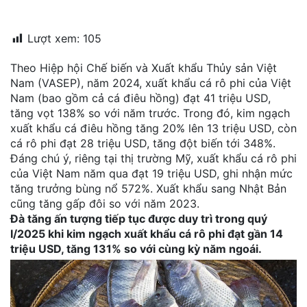
đặt
Lượt xem:
105
Quy
định
Theo Hiệp hội Chế biến và Xuất khẩu Thủy sản Việt
Nam (VASEP), năm 2024, xuất khẩu cá rô phi của Việt
Blog
Nam (bao gồm cả cá điêu hồng) đạt 41 triệu USD,
chia
sẻ
tăng vọt 138% so với năm trước. Trong đó, kim ngạch
xuất khẩu cá điêu hồng tăng 20% lên 13 triệu USD, còn
Liên
cá rô phi đạt 28 triệu USD, tăng đột biến tới 348%.
hệ
Đáng chú ý, riêng tại thị trường Mỹ, xuất khẩu cá rô phi
của Việt Nam năm qua đạt 19 triệu USD, ghi nhận mức
tăng trưởng bùng nổ 572%. Xuất khẩu sang Nhật Bản
cũng tăng gấp đôi so với năm 2023.
Đà tăng ấn tượng tiếp tục được duy trì trong quý
I/2025 khi kim ngạch xuất khẩu cá rô phi đạt gần 14
triệu USD, tăng 131% so với cùng kỳ năm ngoái.