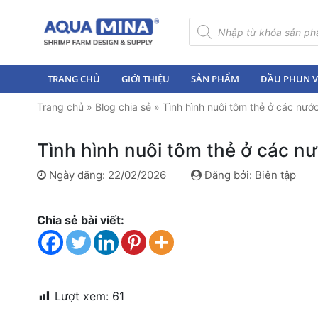
×
Tìm
kiếm
sản
Trang
phẩm
chủ
TRANG CHỦ
GIỚI THIỆU
SẢN PHẨM
ĐẦU PHUN VI
Giới
Trang chủ
»
Blog chia sẻ
»
Tình hình nuôi tôm thẻ ở các nư
thiệu
Sản
Tình hình nuôi tôm thẻ ở các 
phẩm
Ngày đăng: 22/02/2026
Đăng bởi: Biên tập
Đầu
Phun
Vi
Chia sẻ bài viết:
Bọt
Khí
Ventek
Hướng
Lượt xem:
61
dẫn
lắp