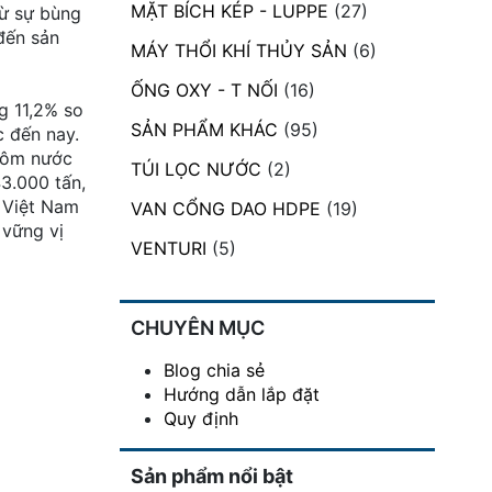
MẶT BÍCH KÉP - LUPPE
(27)
từ sự bùng
đến sản
MÁY THỔI KHÍ THỦY SẢN
(6)
ỐNG OXY - T NỐI
(16)
g 11,2% so
SẢN PHẨM KHÁC
(95)
c đến nay.
 tôm nước
TÚI LỌC NƯỚC
(2)
43.000 tấn,
 Việt Nam
VAN CỔNG DAO HDPE
(19)
 vững vị
VENTURI
(5)
CHUYÊN MỤC
Blog chia sẻ
Hướng dẫn lắp đặt
Quy định
Sản phẩm nổi bật