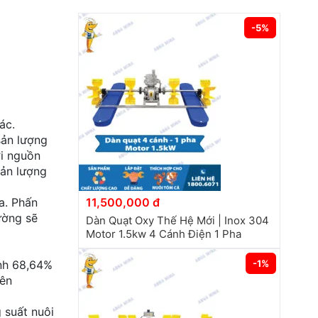
-5%
ác.
sản lượng
ới nguồn
sản lượng
a. Phấn
11,500,000 đ
ường sẽ
Dàn Quạt Oxy Thế Hệ Mới | Inox 304
Motor 1.5kw 4 Cánh Điện 1 Pha
ình 68,64%
-1%
lên
 suất nuôi