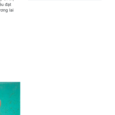
êu đạt
ơng lai