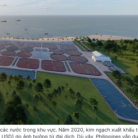
i các nước trong khu vực. Năm 2020, kim ngạch xuất khẩu
USD) do ảnh hưởng từ đại dịch. Dù vậy, Philippines vẫn duy