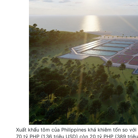
Xuất khẩu tôm của Philippines khá khiêm tốn so vớ
70 tỷ PHP (1,36 triệu USD) còn 20 tỷ PHP (389 triệu 