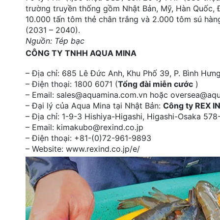
trường truyền thống gồm Nhật Bản, Mỹ, Hàn Quốc, Đ
10.000 tấn tôm thẻ chân trắng và 2.000 tôm sú hàng
(2031 – 2040).
Nguồn: Tép bạc
CÔNG TY TNHH AQUA MINA
– Địa chỉ: 685 Lê Đức Anh, Khu Phố 39, P. Bình Hư
– Điện thoại: 1800 6071 (
Tổng đài miễn cước
)
– Email: sales@aquamina.com.vn hoặc oversea@aq
– Đại lý của Aqua Mina tại Nhật Bản:
Công ty REX I
– Địa chỉ: 1-9-3 Hishiya-Higashi, Higashi-Osaka 5
– Email: kimakubo@rexind.co.jp
– Điện thoại: +81-(0)72-961-9893
– Website: www.rexind.co.jp/e/