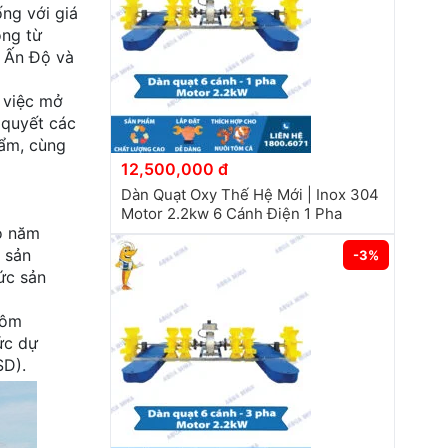
ng với giá
ộng từ
, Ấn Độ và
i việc mở
i quyết các
hẩm, cùng
12,500,000 đ
Dàn Quạt Oxy Thế Hệ Mới | Inox 304
Motor 2.2kw 6 Cánh Điện 1 Pha
o năm
 sản
-3%
ức sản
tôm
ức dự
SD).