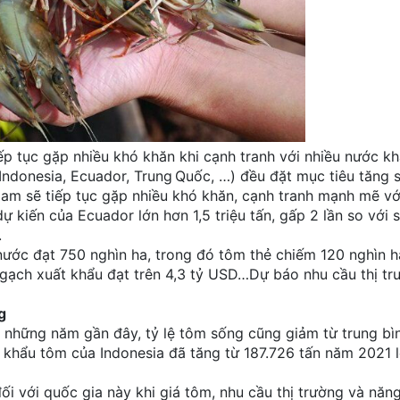
p tục gặp nhiều khó khăn khi cạnh tranh với nhiều nước kh
Indonesia, Ecuador, Trung Quốc, …) đều đặt mục tiêu tăng 
Nam sẽ tiếp tục gặp nhiều khó khăn, cạnh tranh mạnh mẽ v
 kiến của Ecuador lớn hơn 1,5 triệu tấn, gấp 2 lần so với 
.
nước đạt 750 nghìn ha, trong đó tôm thẻ chiếm 120 nghìn h
ngạch xuất khẩu đạt trên 4,3 tỷ USD…Dự báo nhu cầu thị tr
ng
m những năm gần đây, tỷ lệ tôm sống cũng giảm từ trung b
khẩu tôm của Indonesia đã tăng từ 187.726 tấn năm 2021 
i với quốc gia này khi giá tôm, nhu cầu thị trường và năng