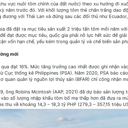
khu vực nuôi tôm chính của đất nước) theo xu hướng đi xuố
kỳ năm trước đó. Với khối lượng tôm thẻ chân trắng dao đ
g đương với Thái Lan và đứng sau các đối thủ như Ecuador
ia đã đặt ra mục tiêu sản xuất 2 triệu tấn tôm mỗi năm vớ
n, để đạt được mục tiêu, quốc gia phải nỗ lực hết sức để giả
 cận vốn hạn chế, yếu kém trong quản lý và chế biến sản p
hường mới
m qua đạt 16%. Mức tăng trưởng cao nhất được ghi nhận và
 từ Cục thống kê Philippines (PSA). Năm 2020, PSA báo cáo
ơ quan quản lý nguồn lợi thủy sản (BFAR) chỉ công nhận m
 19, ông Robins Mcintosh (AAP, 2021) đã dự báo sản lượng 
dựa vào số lượng nhập khẩu tôm bố mẹ thấp hơn đã đưa ra m
s thu về khoảng 14,3 – 18,3 tỷ PHP (279,3 – 357,15 triệu U