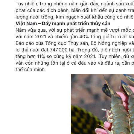
Tuy nhiên, trong những năm gần đây, ngành sản xuấ
đặt
phát của các dịch bệnh, biến đổi khí đến sự cạnh tr
lượng nuôi trồng, kim ngạch xuất khẩu cũng có nhiều
Quy
Việt Nam – Đẩy mạnh phát triển thủy sản
định
Năm vừa qua, với sự phát triển mạnh mẽ vượt mốc c
với năm 2021 và chiếm gần 40% tổng giá trị xuất kh
Blog
chia
Báo cáo của Tổng cục Thủy sản, Bộ Nông nghiệp và 
sẻ
lợ thả nuôi đạt 747.000 ha. Trong đó, diện tích nuô
tăng hơn 11% so cùng kỳ năm 2021. Tuy nhiên, dù x
Liên
vẫn còn những tồn tại ở cả đầu vào và đầu ra, cần 
hệ
thế của mình.