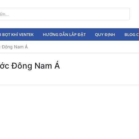
 BỌT KHÍ VENTEK
HƯỚNG DẪN LẮP ĐẶT
QUY ĐỊNH
BLOG C
ớc Đông Nam Á
nước Đông Nam Á