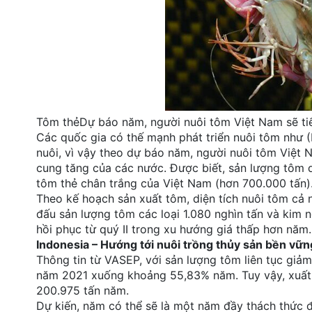
Tôm thẻDự báo năm, người nuôi tôm Việt Nam sẽ tiế
Các quốc gia có thế mạnh phát triển nuôi tôm như (
nuôi, vì vậy theo dự báo năm, người nuôi tôm Việt 
cung tăng của các nước. Được biết, sản lượng tôm dự
tôm thẻ chân trắng của Việt Nam (hơn 700.000 tấn)
Theo kế hoạch sản xuất tôm, diện tích nuôi tôm cả 
đấu sản lượng tôm các loại 1.080 nghìn tấn và kim 
hồi phục từ quý II trong xu hướng giá thấp hơn năm.
Indonesia – Hướng tới nuôi trồng thủy sản bền vữ
Thông tin từ VASEP, với sản lượng tôm liên tục giả
năm 2021 xuống khoảng 55,83% năm. Tuy vậy, xuất 
200.975 tấn năm.
Dự kiến, năm có thể sẽ là một năm đầy thách thức đố