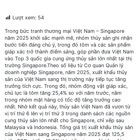
đặt
Lượt xem:
54
Quy
định
Trong bức tranh thương mại Việt Nam – Singapore
năm 2025 khởi sắc mạnh mẽ, nhóm thủy sản ghi nhận
Blog
bước tiến đáng chú ý, trong đó tôm và các sản phẩm
chia
sẻ
giáp xác trở thành điểm sáng, góp phần đưa Việt Nam
vào Top 3 quốc gia cung ứng thủy sản lớn nhất tại thị
Liên
trường Singapore.Theo số liệu từ Cơ quan Quản lý
hệ
doanh nghiệp Singapore, năm 2025, xuất khẩu thủy
sản của Việt Nam sang thị trường này tiếp tục tăng
trưởng tích cực. Trong đó, nhóm động vật giáp xác,
chủ lực là tôm tăng 25,4% so với năm trước, nằm
trong nhóm mặt hàng có tốc độ tăng trưởng cao
nhất. Nhờ kết quả này, thủy sản Việt Nam đã vươn từ
vị trí thứ 6 lên vị trí thứ 3 trong danh sách các nguồn
cung thủy sản lớn nhất cho Singapore, chỉ xếp sau
Malaysia và Indonesia. Tổng giá trị xuất khẩu thủy sản
của Việt Nam sang Singapore năm 2025 đạt 125,5