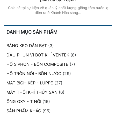
Chia sẻ tại sự kiện về quản lý chất lượng giống tôm nước lợ
diễn ra ở Khánh Hòa sáng...
DANH MỤC SẢN PHẨM
BĂNG KEO DÁN BẠT
(3)
ĐẦU PHUN VI BỌT KHÍ VENTEK
(8)
HỐ SIPHON - BỒN COMPOSITE
(7)
HỒ TRÒN NỔI - BỒN NƯỚC
(29)
MẶT BÍCH KÉP - LUPPE
(27)
MÁY THỔI KHÍ THỦY SẢN
(6)
ỐNG OXY - T NỐI
(16)
SẢN PHẨM KHÁC
(95)