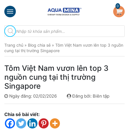
×
0
Trang
Tìm
chủ
kiếm
sản
Giới
phẩm
Trang chủ
»
Blog chia sẻ
»
Tôm Việt Nam vươn lên top 3 nguồn
thiệu
cung tại thị trường Singapore
Sản
phẩm
Tôm Việt Nam vươn lên top 3
Đầu
nguồn cung tại thị trường
Phun
Singapore
Vi
Bọt
Ngày đăng: 02/02/2026
Đăng bởi: Biên tập
Khí
Ventek
Chia sẻ bài viết:
Hướng
dẫn
lắp