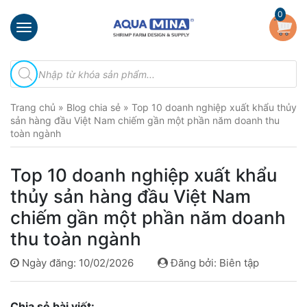
×
0
Trang
Tìm
chủ
kiếm
sản
Giới
phẩm
Trang chủ
»
Blog chia sẻ
»
Top 10 doanh nghiệp xuất khẩu thủy
thiệu
sản hàng đầu Việt Nam chiếm gần một phần năm doanh thu
toàn ngành
Sản
phẩm
Top 10 doanh nghiệp xuất khẩu
Đầu
thủy sản hàng đầu Việt Nam
Phun
Vi
chiếm gần một phần năm doanh
Bọt
thu toàn ngành
Khí
Ventek
Ngày đăng: 10/02/2026
Đăng bởi: Biên tập
Hướng
dẫn
Chia sẻ bài viết:
lắp