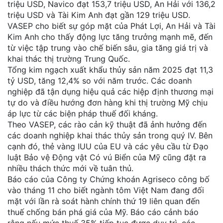
triệu USD, Navico đạt 153,7 triệu USD, An Hải với 136,2
triệu USD và Tài Kim Anh đạt gần 129 triệu USD.
VASEP cho biết sự góp mặt của Phát Lợi, An Hải và Tài
Kim Anh cho thấy động lực tăng trưởng mạnh mẽ, đến
từ việc tập trung vào chế biến sâu, gia tăng giá trị và
khai thác thị trường Trung Quốc.
Tổng kim ngạch xuất khẩu thủy sản năm 2025 đạt 11,3
tỷ USD, tăng 12,4% so với năm trước. Các doanh
nghiệp đã tận dụng hiệu quả các hiệp định thương mại
tự do và điều hướng đơn hàng khi thị trường Mỹ chịu
áp lực từ các biện pháp thuế đối kháng.
Theo VASEP, các rào cản kỹ thuật đã ảnh hưởng đến
các doanh nghiệp khai thác thủy sản trong quý IV. Bên
cạnh đó, thẻ vàng IUU của EU và các yêu cầu từ Đạo
luật Bảo vệ Động vật Có vú Biển của Mỹ cũng đặt ra
nhiều thách thức mới về tuân thủ.
Báo cáo của Công ty Chứng khoán Agriseco công bố
vào tháng 11 cho biết ngành tôm Việt Nam đang đối
mặt với lần rà soát hành chính thứ 19 liên quan đến
thuế chống bán phá giá của Mỹ. Báo cáo cảnh báo
rằng nếu mức thuế 35% tiếp tục được duy trì, các