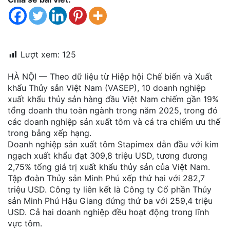
đặt
Quy
định
Lượt xem:
125
Blog
chia
HÀ NỘI — Theo dữ liệu từ Hiệp hội Chế biến và Xuất
sẻ
khẩu Thủy sản Việt Nam (VASEP), 10 doanh nghiệp
xuất khẩu thủy sản hàng đầu Việt Nam chiếm gần 19%
Liên
tổng doanh thu toàn ngành trong năm 2025, trong đó
hệ
các doanh nghiệp sản xuất tôm và cá tra chiếm ưu thế
trong bảng xếp hạng.
Doanh nghiệp sản xuất tôm Stapimex dẫn đầu với kim
ngạch xuất khẩu đạt 309,8 triệu USD, tương đương
2,75% tổng giá trị xuất khẩu thủy sản của Việt Nam.
Tập đoàn Thủy sản Minh Phú xếp thứ hai với 282,7
triệu USD. Công ty liên kết là Công ty Cổ phần Thủy
sản Minh Phú Hậu Giang đứng thứ ba với 259,4 triệu
USD. Cả hai doanh nghiệp đều hoạt động trong lĩnh
vực tôm.