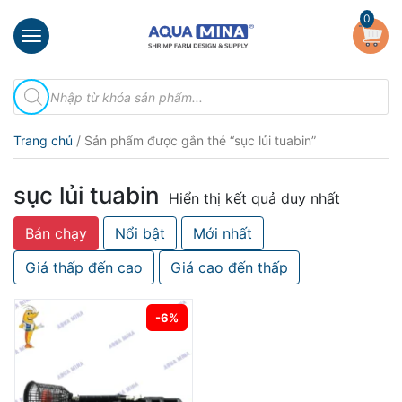
×
0
Trang
Tìm
chủ
kiếm
sản
Giới
phẩm
Trang chủ
/ Sản phẩm được gắn thẻ “sục lủi tuabin”
thiệu
Sản
sục lủi tuabin
phẩm
Hiển thị kết quả duy nhất
Bán chạy
Nổi bật
Mới nhất
Đầu
Phun
Giá thấp đến cao
Giá cao đến thấp
Vi
Bọt
Khí
-6%
Ventek
Hướng
dẫn
lắp