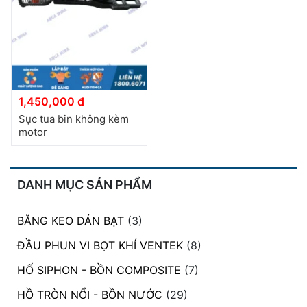
đặt
Quy
định
Blog
chia
1,450,000 đ
sẻ
Sục tua bin không kèm
motor
Liên
hệ
DANH MỤC SẢN PHẨM
BĂNG KEO DÁN BẠT
(3)
ĐẦU PHUN VI BỌT KHÍ VENTEK
(8)
HỐ SIPHON - BỒN COMPOSITE
(7)
HỒ TRÒN NỔI - BỒN NƯỚC
(29)