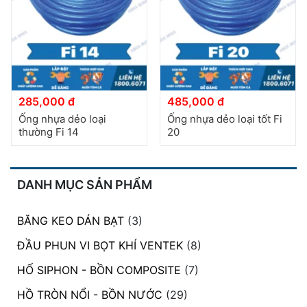
đặt
Quy
định
Blog
chia
285,000 đ
485,000 đ
sẻ
Ống nhựa dẻo loại
Ống nhựa dẻo loại tốt Fi
thường Fi 14
20
Liên
hệ
DANH MỤC SẢN PHẨM
BĂNG KEO DÁN BẠT
(3)
ĐẦU PHUN VI BỌT KHÍ VENTEK
(8)
HỐ SIPHON - BỒN COMPOSITE
(7)
HỒ TRÒN NỔI - BỒN NƯỚC
(29)