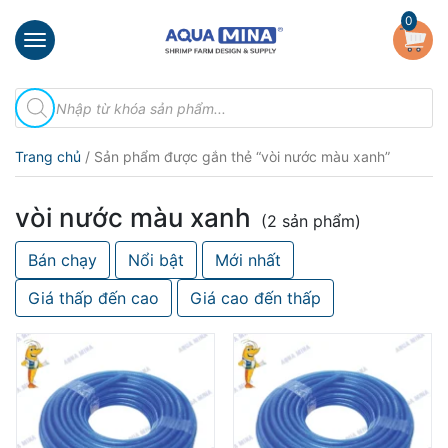
×
0
Trang
Tìm
chủ
kiếm
sản
Giới
phẩm
Trang chủ
/ Sản phẩm được gắn thẻ “vòi nước màu xanh”
thiệu
Sản
vòi nước màu xanh
phẩm
(2 sản phẩm)
Bán chạy
Nổi bật
Mới nhất
Đầu
Phun
Giá thấp đến cao
Giá cao đến thấp
Vi
Bọt
Khí
Ventek
Hướng
dẫn
lắp