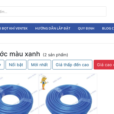
 BỌT KHÍ VENTEK
HƯỚNG DẪN LẮP ĐẶT
QUY ĐỊNH
BLOG C
ước màu xanh
(2 sản phẩm)
y
Nổi bật
Mới nhất
Giá thấp đến cao
Giá cao 