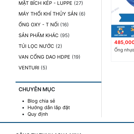
MẶT BÍCH KÉP - LUPPE
(27)
đặt
MÁY THỔI KHÍ THỦY SẢN
(6)
Quy
định
ỐNG OXY - T NỐI
(16)
SẢN PHẨM KHÁC
(95)
Blog
485,000
chia
TÚI LỌC NƯỚC
(2)
sẻ
Ống nhựa 
VAN CỔNG DAO HDPE
(19)
Liên
hệ
VENTURI
(5)
CHUYÊN MỤC
Blog chia sẻ
Hướng dẫn lắp đặt
Quy định