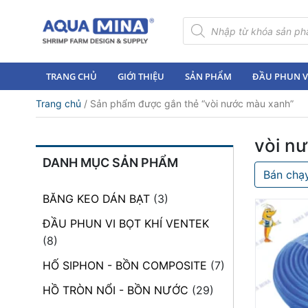
×
Tìm
kiếm
sản
Trang
phẩm
chủ
TRANG CHỦ
GIỚI THIỆU
SẢN PHẨM
ĐẦU PHUN VI
Giới
Trang chủ
/ Sản phẩm được gắn thẻ “vòi nước màu xanh”
thiệu
Sản
vòi n
phẩm
DANH MỤC SẢN PHẨM
Bán chạ
Đầu
Phun
BĂNG KEO DÁN BẠT
(3)
Vi
Bọt
ĐẦU PHUN VI BỌT KHÍ VENTEK
Khí
(8)
Ventek
HỐ SIPHON - BỒN COMPOSITE
(7)
Hướng
HỒ TRÒN NỔI - BỒN NƯỚC
(29)
dẫn
lắp