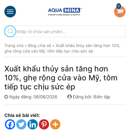
×
0
Trang
Tìm
chủ
kiếm
sản
Giới
phẩm
Trang chủ
»
Blog chia sẻ
»
Xuất khẩu thủy sản tăng hơn 10%,
thiệu
ghẹ rộng cửa vào Mỹ, tôm tiếp tục chịu sức ép
Sản
phẩm
Xuất khẩu thủy sản tăng hơn
Đầu
10%, ghẹ rộng cửa vào Mỹ, tôm
Phun
tiếp tục chịu sức ép
Vi
Bọt
Ngày đăng: 06/06/2026
Đăng bởi: Biên tập
Khí
Ventek
Chia sẻ bài viết:
Hướng
dẫn
lắp