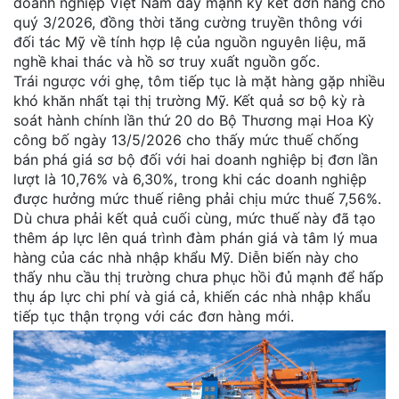
doanh nghiệp Việt Nam đẩy mạnh ký kết đơn hàng cho
quý 3/2026, đồng thời tăng cường truyền thông với
đối tác Mỹ về tính hợp lệ của nguồn nguyên liệu, mã
nghề khai thác và hồ sơ truy xuất nguồn gốc.
Trái ngược với ghẹ, tôm tiếp tục là mặt hàng gặp nhiều
khó khăn nhất tại thị trường Mỹ. Kết quả sơ bộ kỳ rà
soát hành chính lần thứ 20 do Bộ Thương mại Hoa Kỳ
công bố ngày 13/5/2026 cho thấy mức thuế chống
bán phá giá sơ bộ đối với hai doanh nghiệp bị đơn lần
lượt là 10,76% và 6,30%, trong khi các doanh nghiệp
được hưởng mức thuế riêng phải chịu mức thuế 7,56%.
Dù chưa phải kết quả cuối cùng, mức thuế này đã tạo
thêm áp lực lên quá trình đàm phán giá và tâm lý mua
hàng của các nhà nhập khẩu Mỹ. Diễn biến này cho
thấy nhu cầu thị trường chưa phục hồi đủ mạnh để hấp
thụ áp lực chi phí và giá cả, khiến các nhà nhập khẩu
tiếp tục thận trọng với các đơn hàng mới.