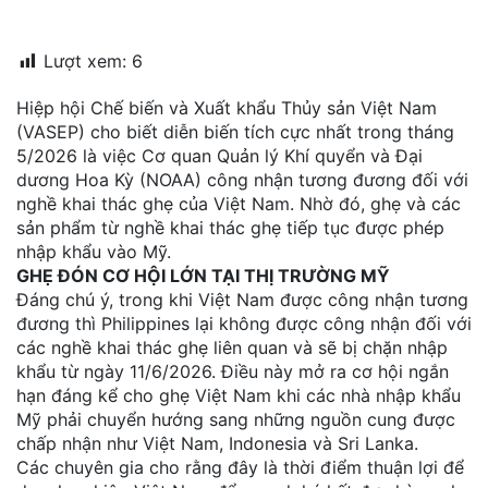
đặt
Lượt xem:
6
Quy
định
Hiệp hội Chế biến và Xuất khẩu Thủy sản Việt Nam
(VASEP) cho biết diễn biến tích cực nhất trong tháng
Blog
5/2026 là việc Cơ quan Quản lý Khí quyển và Đại
chia
sẻ
dương Hoa Kỳ (NOAA) công nhận tương đương đối với
nghề khai thác ghẹ của Việt Nam. Nhờ đó, ghẹ và các
Liên
sản phẩm từ nghề khai thác ghẹ tiếp tục được phép
hệ
nhập khẩu vào Mỹ.
GHẸ ĐÓN CƠ HỘI LỚN TẠI THỊ TRƯỜNG MỸ
Đáng chú ý, trong khi Việt Nam được công nhận tương
đương thì Philippines lại không được công nhận đối với
các nghề khai thác ghẹ liên quan và sẽ bị chặn nhập
khẩu từ ngày 11/6/2026. Điều này mở ra cơ hội ngắn
hạn đáng kể cho ghẹ Việt Nam khi các nhà nhập khẩu
Mỹ phải chuyển hướng sang những nguồn cung được
chấp nhận như Việt Nam, Indonesia và Sri Lanka.
Các chuyên gia cho rằng đây là thời điểm thuận lợi để