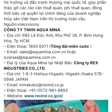
thị trường và đấu tranh thương mại quốc tế, góp phần
tháo gỡ các rào cản thuế quan, phi thuế quan, đồng
thời bảo vệ quyền lợi chính đáng của doanh nghiệp
thủy sản Việt Nam trên thị trường toàn cầu.
Nguồn:vneconomy
CÔNG TY TNHH AQUA MINA
– Địa chỉ: 685 Lê Đức Anh, Khu Phố 39, P. Bình Hưng
Hòa, Tp HCM
– Điện thoại: 1800 6071 (
Tổng đài miễn cước
)
– Email: sales@aquamina.com.vn hoặc
oversea@aquamina.com.vn
– Đại lý của Aqua Mina tại Nhật Bản:
Công ty REX
INDUSTRIES CO.,LTD
– Địa chỉ: 1-9-3 Hishiya-Higashi, Higashi-Osaka 578-
0948 JAPAN
– Email: kimakubo@rexind.co.jp
– Điện thoại: +81-(0)72-961-9893
– Website:
www.rexind.co.jp/e/