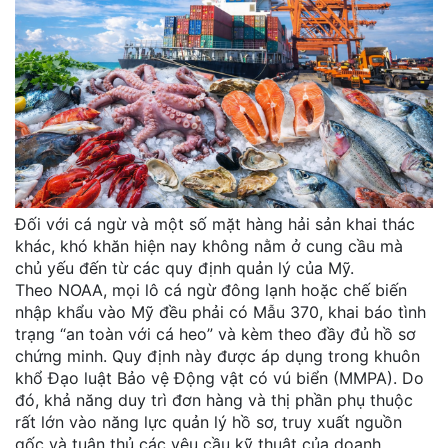
Đối với cá ngừ và một số mặt hàng hải sản khai thác
khác, khó khăn hiện nay không nằm ở cung cầu mà
chủ yếu đến từ các quy định quản lý của Mỹ.
Theo NOAA, mọi lô cá ngừ đông lạnh hoặc chế biến
nhập khẩu vào Mỹ đều phải có Mẫu 370, khai báo tình
trạng “an toàn với cá heo” và kèm theo đầy đủ hồ sơ
chứng minh. Quy định này được áp dụng trong khuôn
khổ Đạo luật Bảo vệ Động vật có vú biển (MMPA). Do
đó, khả năng duy trì đơn hàng và thị phần phụ thuộc
rất lớn vào năng lực quản lý hồ sơ, truy xuất nguồn
gốc và tuân thủ các yêu cầu kỹ thuật của doanh