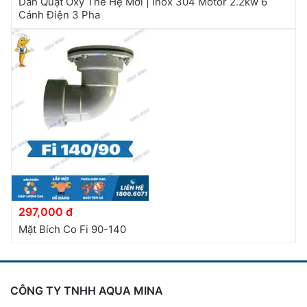
Dàn Quạt Oxy Thế Hệ Mới | Inox 304 Motor 2.2kw 6
Cánh Điện 3 Pha
297,000 đ
Mặt Bích Co Fi 90-140
CÔNG TY TNHH AQUA MINA