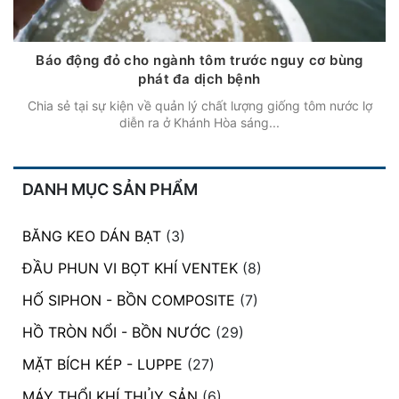
Báo động đỏ cho ngành tôm trước nguy cơ bùng
phát đa dịch bệnh
Chia sẻ tại sự kiện về quản lý chất lượng giống tôm nước lợ
diễn ra ở Khánh Hòa sáng...
DANH MỤC SẢN PHẨM
BĂNG KEO DÁN BẠT
(3)
ĐẦU PHUN VI BỌT KHÍ VENTEK
(8)
HỐ SIPHON - BỒN COMPOSITE
(7)
HỒ TRÒN NỔI - BỒN NƯỚC
(29)
MẶT BÍCH KÉP - LUPPE
(27)
MÁY THỔI KHÍ THỦY SẢN
(6)