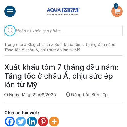
×
0
Trang
Tìm
chủ
kiếm
sản
Giới
phẩm
Trang chủ
»
Blog chia sẻ
»
Xuất khẩu tôm 7 tháng đầu năm:
thiệu
Tăng tốc ở châu Á, chịu sức ép lớn từ Mỹ
Sản
phẩm
Xuất khẩu tôm 7 tháng đầu năm:
Đầu
Tăng tốc ở châu Á, chịu sức ép
Phun
lớn từ Mỹ
Vi
Bọt
Ngày đăng: 22/08/2025
Đăng bởi: Biên tập
Khí
Ventek
Chia sẻ bài viết:
Hướng
dẫn
lắp