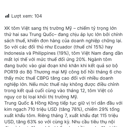
đặt
Lượt xem:
104
Quy
định
XK tôm Việt sang thị trường Mỹ – chiếm tỷ trọng lớn
thứ hai sau Trung Quốc– đang chịu áp lực lớn bởi chính
Blog
sách thuế, khiến đơn hàng của doanh nghiệp chững lại.
chia
sẻ
So với các đối thủ như Ecuador (thuế chỉ 15%) hay
Indonesia và Philippines (19%), tôm Việt Nam đang dần
Liên
mất lợi thế với mức thuế đối ứng 20%. Ngành tôm
hệ
đang bước vào giai đoạn khó khăn khi kết quả sơ bộ
POR19 do Bộ Thương mại Mỹ công bố hồi tháng 6 cho
thấy mức thuế CBPG tăng cao đối với nhiều doanh
nghiệp lớn. Nếu mức thuế này không được điều chỉnh
trong kết quả cuối cùng vào tháng 12, tôm Việt có
nguy cơ bị loại khỏi thị trường Mỹ.
Trung Quốc & Hồng Kông tiếp tục giữ vị trí dẫn đầu với
kim ngạch 710 triệu USD (tăng 78%), chiếm 29% tổng
xuất khẩu tôm. Riêng tháng 7, xuất khẩu đạt 115 triệu
USD, tăng 63% so với cùng kỳ. Nhu cầu tiêu thụ nội