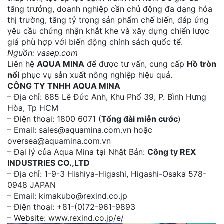
tăng trưởng, doanh nghiệp cần chủ động đa dạng hóa
thị trường, tăng tỷ trọng sản phẩm chế biến, đáp ứng
yêu cầu chứng nhận khắt khe và xây dựng chiến lược
giá phù hợp với biến động chính sách quốc tế.
Nguồn: vasep.com
Liên hệ
AQUA MINA
để được tư vấn, cung cấp
Hồ tròn
nổi
phục vụ sản xuất nông nghiệp hiệu quả.
CÔNG TY TNHH AQUA MINA
– Địa chỉ: 685 Lê Đức Anh, Khu Phố 39, P. Bình Hưng
Hòa, Tp HCM
– Điện thoại: 1800 6071 (
Tổng đài miễn cước
)
– Email: sales@aquamina.com.vn hoặc
oversea@aquamina.com.vn
– Đại lý của Aqua Mina tại Nhật Bản:
Công ty REX
INDUSTRIES CO.,LTD
– Địa chỉ: 1-9-3 Hishiya-Higashi, Higashi-Osaka 578-
0948 JAPAN
– Email: kimakubo@rexind.co.jp
– Điện thoại: +81-(0)72-961-9893
– Website: www.rexind.co.jp/e/