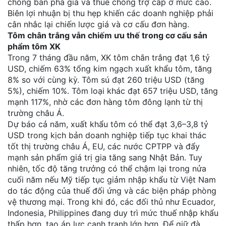
chống bán phá giá và thuế chống trợ cấp ở mức cao.
Biên lợi nhuận bị thu hẹp khiến các doanh nghiệp phải
cân nhắc lại chiến lược giá và cơ cấu đơn hàng.
Tôm chân trắng vẫn chiếm ưu thế trong cơ cấu sản
phẩm tôm XK
Trong 7 tháng đầu năm, XK tôm chân trắng đạt 1,6 tỷ
USD, chiếm 63% tổng kim ngạch xuất khẩu tôm, tăng
8% so với cùng kỳ. Tôm sú đạt 260 triệu USD (tăng
5%), chiếm 10%. Tôm loại khác đạt 657 triệu USD, tăng
mạnh 117%, nhờ các đơn hàng tôm đông lạnh từ thị
trường châu Á.
Dự báo cả năm, xuất khẩu tôm có thể đạt 3,6–3,8 tỷ
USD trong kịch bản doanh nghiệp tiếp tục khai thác
tốt thị trường châu Á, EU, các nước CPTPP và đẩy
mạnh sản phẩm giá trị gia tăng sang Nhật Bản. Tuy
nhiên, tốc độ tăng trưởng có thể chậm lại trong nửa
cuối năm nếu Mỹ tiếp tục giảm nhập khẩu từ Việt Nam
do tác động của thuế đối ứng và các biện pháp phòng
vệ thương mại. Trong khi đó, các đối thủ như Ecuador,
Indonesia, Philippines đang duy trì mức thuế nhập khẩu
thấp hơn, tạo áp lực cạnh tranh lớn hơn. Để giữ đà