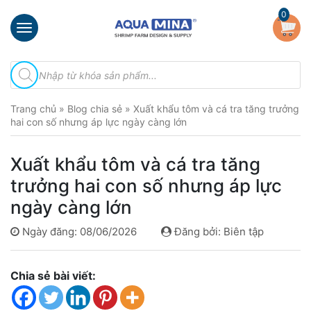
×
0
Trang
Tìm
chủ
kiếm
sản
Giới
phẩm
Trang chủ
»
Blog chia sẻ
»
Xuất khẩu tôm và cá tra tăng trưởng
thiệu
hai con số nhưng áp lực ngày càng lớn
Sản
phẩm
Xuất khẩu tôm và cá tra tăng
Đầu
trưởng hai con số nhưng áp lực
Phun
ngày càng lớn
Vi
Bọt
Ngày đăng: 08/06/2026
Đăng bởi: Biên tập
Khí
Ventek
Chia sẻ bài viết:
Hướng
dẫn
lắp