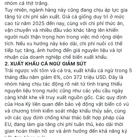
nhóm cá thịt trắng.
Tuy nhiên, ngành hàng này cũng đang chịu áp lực gia
tăng từ chi phí sản xuất. Giá cá giống duy trì ở mức
cao từ năm 2025 đến nay, cùng với chi phí thức ăn,
vận chuyển và nhiều đầu vào khác tăng lên khiến
người nuôi thận trọng hơn trong việc mở rộng diện
tích. Nếu xu hướng này kéo dài, chi phí nuôi có thể
tiếp tục tăng, ảnh hưởng đến giá nguyên liệu và lợi
nhuận của doanh nghiệp chế biến xuất khẩu.
2. XUẤT KHẨU CÁ NGỪ GIẢM SÚT
Trái ngược với tôm và cá tra, xuất khẩu cá ngừ trong 5
tháng đầu năm giảm 6%, còn 372 triệu USD. Đây là
nhóm hàng chịu tác động rõ nét từ tình trạng thiếu
nguyên liệu trong nước cũng như các yêu cầu ngày
càng khắt khe về truy xuất nguồn gốc. Các quy định
của Hoa Kỳ liên quan đến bảo vệ động vật biển có vú
và chương trình kiểm soát nhập khẩu thủy sản, cùng
với các quy định chống khai thác bất hợp pháp của
EU, đang làm gia tăng chi phí tuân thủ, kéo dài thời
gian hoàn thiện hồ sơ và ảnh hưởng đến khả năng ký