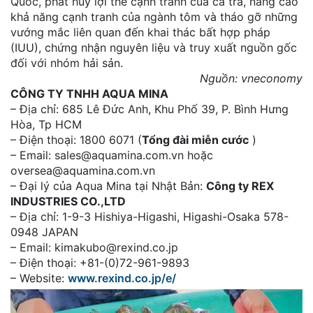
Quốc, phát huy lợi thế cạnh tranh của cá tra, nâng cao
khả năng cạnh tranh của ngành tôm và tháo gỡ những
vướng mắc liên quan đến khai thác bất hợp pháp
(IUU), chứng nhận nguyên liệu và truy xuất nguồn gốc
đối với nhóm hải sản.
Nguồn: vneconomy
CÔNG TY TNHH AQUA MINA
– Địa chỉ: 685 Lê Đức Anh, Khu Phố 39, P. Bình Hưng
Hòa, Tp HCM
– Điện thoại: 1800 6071 (
Tổng đài miễn cước
)
– Email: sales@aquamina.com.vn hoặc
oversea@aquamina.com.vn
– Đại lý của Aqua Mina tại Nhật Bản:
Công ty REX
INDUSTRIES CO.,LTD
– Địa chỉ: 1-9-3 Hishiya-Higashi, Higashi-Osaka 578-
0948 JAPAN
– Email: kimakubo@rexind.co.jp
– Điện thoại: +81-(0)72-961-9893
– Website:
www.rexind.co.jp/e/