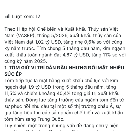
đặt
Lượt xem:
12
Quy
định
Theo Hiệp hội Chế biến và Xuất khẩu Thủy sản Việt
Nam (VASEP), tháng 5/2026, xuất khẩu thủy sản của
Blog
Việt Nam đạt 1,02 tỷ USD, tăng nhẹ 0,6% so với cùng
chia
sẻ
kỳ năm trước. Tính chung 5 tháng đầu năm, kim ngạch
xuất khẩu toàn ngành đạt 4,67 tỷ USD, tăng 11% so với
Liên
cùng kỳ năm 2025.
hệ
1. TÔM GIỮ VỊ TRÍ DẪN ĐẦU NHƯNG ĐỐI MẶT NHIỀU
SỨC ÉP
Tôm tiếp tục là mặt hàng xuất khẩu chủ lực với kim
ngạch đạt 1,9 tỷ USD trong 5 tháng đầu năm, tăng
11,5% và chiếm khoảng 40,4% tổng giá trị xuất khẩu
thủy sản. Động lực tăng trưởng của ngành tôm đến từ
sự phục hồi nhu cầu tại một số thị trường châu Á, sự
gia tăng tiêu thụ các sản phẩm chế biến và xuất khẩu
tôm hùm sang Trung Quốc.
Tuy nhiên, một trong những vấn đề đáng chú ý hiện