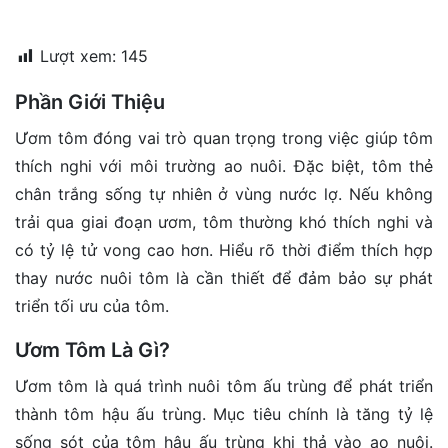
đặt
Lượt xem:
145
Quy
định
Phần Giới Thiệu
Blog
Ươm tôm đóng vai trò quan trọng trong việc giúp tôm
chia
sẻ
thích nghi với môi trường ao nuôi. Đặc biệt, tôm thẻ
chân trắng sống tự nhiên ở vùng nước lợ. Nếu không
Liên
trải qua giai đoạn ươm, tôm thường khó thích nghi và
hệ
có tỷ lệ tử vong cao hơn. Hiểu rõ thời điểm thích hợp
thay nước nuôi tôm là cần thiết để đảm bảo sự phát
triển tối ưu của tôm.
Ươm Tôm Là Gì?
Ươm tôm là quá trình nuôi tôm ấu trùng để phát triển
thành tôm hậu ấu trùng. Mục tiêu chính là tăng tỷ lệ
sống sót của tôm hậu ấu trùng khi thả vào ao nuôi.