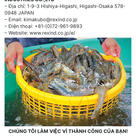
– Địa chỉ: 1-9-3 Hishiya-Higashi, Higashi-Osaka 578-
0948 JAPAN
– Email: kimakubo@rexind.co.jp
– Điện thoại: +81-(0)72-961-9893
– Website: www.rexind.co.jp/e/
CHÚNG TÔI LÀM VIỆC VÌ THÀNH CÔNG CỦA BẠN!