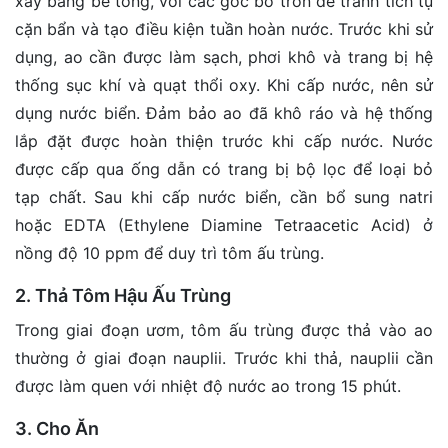
xây bằng bê tông, với các góc bo tròn để tránh tích tụ
cặn bẩn và tạo điều kiện tuần hoàn nước. Trước khi sử
dụng, ao cần được làm sạch, phơi khô và trang bị hệ
thống sục khí và quạt thổi oxy. Khi cấp nước, nên sử
dụng nước biển. Đảm bảo ao đã khô ráo và hệ thống
lắp đặt được hoàn thiện trước khi cấp nước. Nước
được cấp qua ống dẫn có trang bị bộ lọc để loại bỏ
tạp chất. Sau khi cấp nước biển, cần bổ sung natri
hoặc EDTA (Ethylene Diamine Tetraacetic Acid) ở
nồng độ 10 ppm để duy trì tôm ấu trùng.
2. Thả Tôm Hậu Ấu Trùng
Trong giai đoạn ươm, tôm ấu trùng được thả vào ao
thường ở giai đoạn nauplii. Trước khi thả, nauplii cần
được làm quen với nhiệt độ nước ao trong 15 phút.
3. Cho Ăn