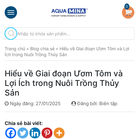
×
0
Trang
Tìm
chủ
kiếm
sản
Giới
phẩm
Trang chủ
»
Blog chia sẻ
»
Hiểu về Giai đoạn Ươm Tôm và Lợi
thiệu
Ích trong Nuôi Trồng Thủy Sản
Sản
phẩm
Hiểu về Giai đoạn Ươm Tôm và
Đầu
Lợi Ích trong Nuôi Trồng Thủy
Phun
Sản
Vi
Bọt
Ngày đăng: 27/01/2025
Đăng bởi: Biên tập
Khí
Ventek
Chia sẻ bài viết:
Hướng
dẫn
lắp