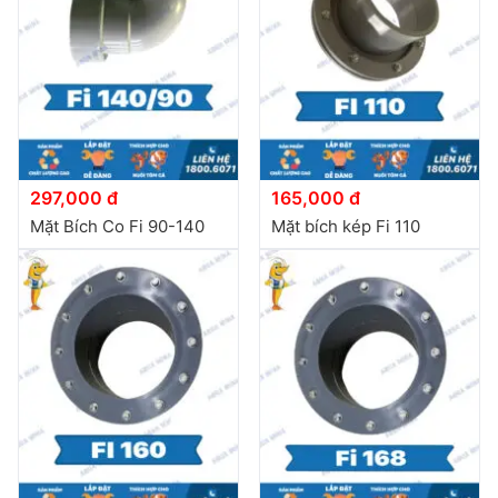
đặt
Quy
định
Blog
chia
sẻ
297,000 đ
165,000 đ
Mặt Bích Co Fi 90-140
Mặt bích kép Fi 110
Liên
hệ