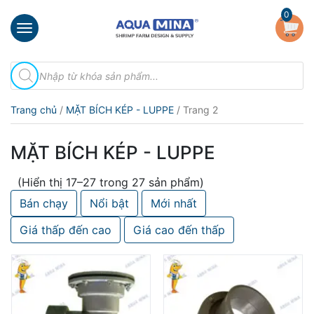
×
0
Trang
Tìm
chủ
kiếm
sản
Giới
phẩm
Trang chủ
/
MẶT BÍCH KÉP - LUPPE
/ Trang 2
thiệu
Sản
MẶT BÍCH KÉP - LUPPE
phẩm
(Hiển thị 17–27 trong 27 sản phẩm)
Đầu
Phun
Bán chạy
Nổi bật
Mới nhất
Vi
Bọt
Giá thấp đến cao
Giá cao đến thấp
Khí
Ventek
Hướng
dẫn
lắp