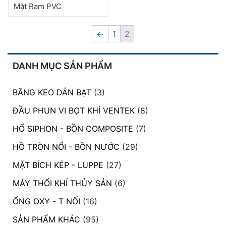
Mặt Ram PVC
←
1
2
DANH MỤC SẢN PHẨM
BĂNG KEO DÁN BẠT
(3)
ĐẦU PHUN VI BỌT KHÍ VENTEK
(8)
HỐ SIPHON - BỒN COMPOSITE
(7)
HỒ TRÒN NỔI - BỒN NƯỚC
(29)
MẶT BÍCH KÉP - LUPPE
(27)
MÁY THỔI KHÍ THỦY SẢN
(6)
ỐNG OXY - T NỐI
(16)
SẢN PHẨM KHÁC
(95)