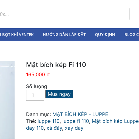
 BỌT KHÍ VENTEK
HƯỚNG DẪN LẮP ĐẶT
QUY ĐỊNH
BLOG C
Mặt bích kép Fi 110
165,000 đ
Số lượng
Mặt
Mua ngay
bích
kép
Fi
Danh mục:
MẶT BÍCH KÉP - LUPPE
110
Thẻ:
luppe 110
,
luppe fi 110
,
Mặt bích kép Luppe 
số
day 110
,
xả đáy
,
xay day
lượng