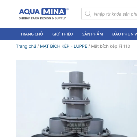
×
Tìm
kiếm
sản
Trang
phẩm
chủ
TRANG CHỦ
GIỚI THIỆU
SẢN PHẨM
ĐẦU PHUN VI
Giới
Trang chủ
/
MẶT BÍCH KÉP - LUPPE
/ Mặt bích kép Fi 110
thiệu
Sản
phẩm
Đầu
Phun
Vi
Bọt
Khí
Ventek
Hướng
dẫn
lắp