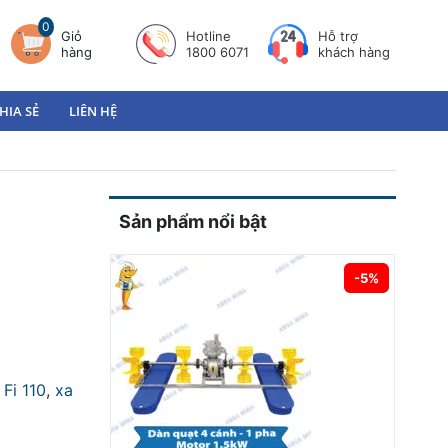
0
Giỏ
Hotline
Hỗ trợ
hàng
1800 6071
khách hàng
HIA SẺ
LIÊN HỆ
Sản phẩm nổi bật
-5%
Fi 110
,
xa