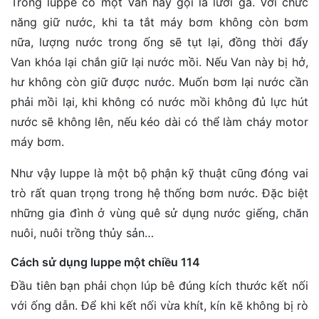
Trong luppe có một Van hay gọi là lưỡi gà. Với chức
năng giữ nước, khi ta tắt máy bơm không còn bơm
nữa, lượng nước trong ống sẽ tụt lại, đồng thời đẩy
Van khóa lại chắn giữ lại nước mồi. Nếu Van này bị hở,
hư không còn giữ được nước. Muốn bơm lại nước cần
phải mồi lại, khi không có nước mồi không đủ lực hút
nước sẽ không lên, nếu kéo dài có thể làm cháy motor
máy bơm.
Như vậy luppe là một bộ phận kỹ thuật cũng đóng vai
trò rất quan trọng trong hệ thống bơm nước. Đặc biệt
những gia đình ở vùng quê sử dụng nước giếng, chăn
nuôi, nuôi trồng thủy sản…
Cách sử dụng luppe một chiều 114
Đầu tiên bạn phải chọn lúp bê đúng kích thước kết nối
với ống dẫn. Để khi kết nối vừa khít, kín kẽ không bị rò