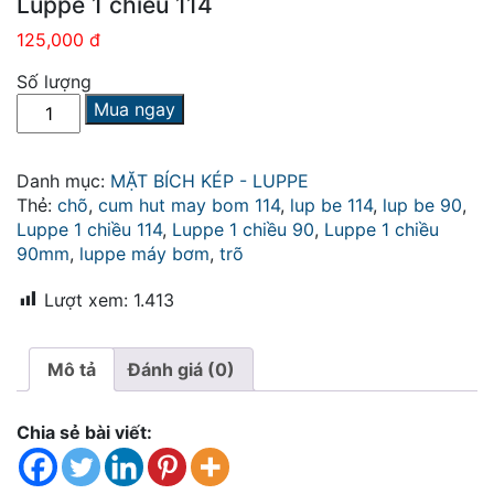
Luppe 1 chiều 114
125,000 đ
Số lượng
Luppe
Mua ngay
1
chiều
114
Danh mục:
MẶT BÍCH KÉP - LUPPE
số
Thẻ:
chõ
,
cum hut may bom 114
,
lup be 114
,
lup be 90
,
lượng
Luppe 1 chiều 114
,
Luppe 1 chiều 90
,
Luppe 1 chiều
90mm
,
luppe máy bơm
,
trõ
Lượt xem:
1.413
Mô tả
Đánh giá (0)
Chia sẻ bài viết: