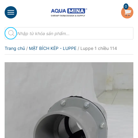
×
0
Trang
Tìm
chủ
kiếm
sản
Giới
phẩm
Trang chủ
/
MẶT BÍCH KÉP - LUPPE
/ Luppe 1 chiều 114
thiệu
Sản
phẩm
Đầu
Phun
Vi
Bọt
Khí
Ventek
Hướng
dẫn
lắp