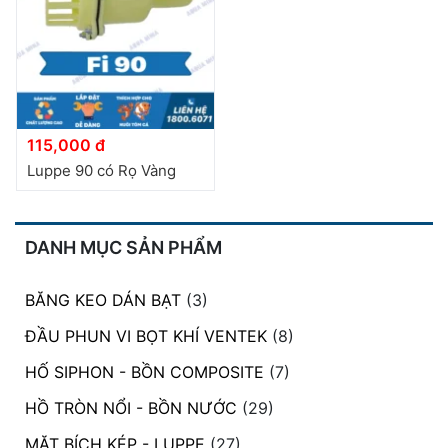
115,000 đ
Luppe 90 có Rọ Vàng
DANH MỤC SẢN PHẨM
BĂNG KEO DÁN BẠT
(3)
ĐẦU PHUN VI BỌT KHÍ VENTEK
(8)
HỐ SIPHON - BỒN COMPOSITE
(7)
HỒ TRÒN NỔI - BỒN NƯỚC
(29)
MẶT BÍCH KÉP - LUPPE
(27)