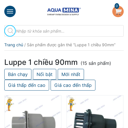
×
0
Trang
Tìm
chủ
kiếm
sản
Giới
phẩm
Trang chủ
/ Sản phẩm được gắn thẻ “Luppe 1 chiều 90mm”
thiệu
Sản
Luppe 1 chiều 90mm
phẩm
(15 sản phẩm)
Bán chạy
Nổi bật
Mới nhất
Đầu
Phun
Giá thấp đến cao
Giá cao đến thấp
Vi
Bọt
Khí
Ventek
Hướng
dẫn
lắp