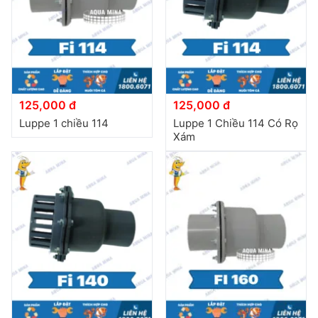
đặt
Quy
định
Blog
chia
125,000 đ
125,000 đ
sẻ
Luppe 1 chiều 114
Luppe 1 Chiều 114 Có Rọ
Xám
Liên
hệ