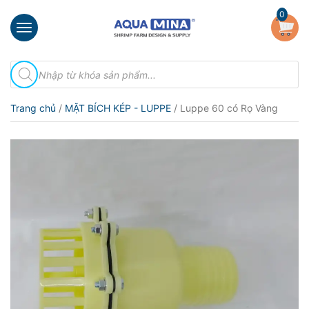
×
0
Trang
Tìm
chủ
kiếm
sản
Giới
phẩm
Trang chủ
/
MẶT BÍCH KÉP - LUPPE
/ Luppe 60 có Rọ Vàng
thiệu
Sản
phẩm
Đầu
Phun
Vi
Bọt
Khí
Ventek
Hướng
dẫn
lắp