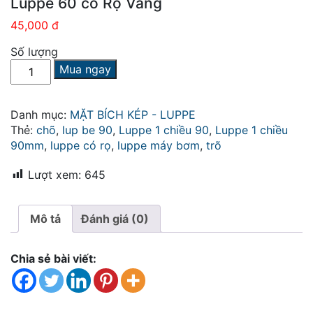
Luppe 60 có Rọ Vàng
45,000 đ
Số lượng
Luppe
Mua ngay
60
có
Rọ
Danh mục:
MẶT BÍCH KÉP - LUPPE
Vàng
Thẻ:
chõ
,
lup be 90
,
Luppe 1 chiều 90
,
Luppe 1 chiều
số
90mm
,
luppe có rọ
,
luppe máy bơm
,
trõ
lượng
Lượt xem:
645
Mô tả
Đánh giá (0)
Chia sẻ bài viết: