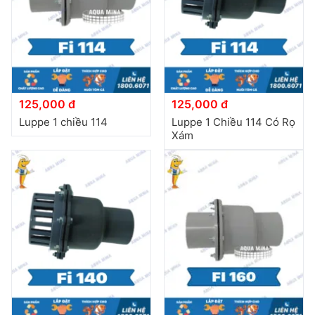
đặt
Quy
định
Blog
chia
125,000 đ
125,000 đ
sẻ
Luppe 1 chiều 114
Luppe 1 Chiều 114 Có Rọ
Xám
Liên
hệ