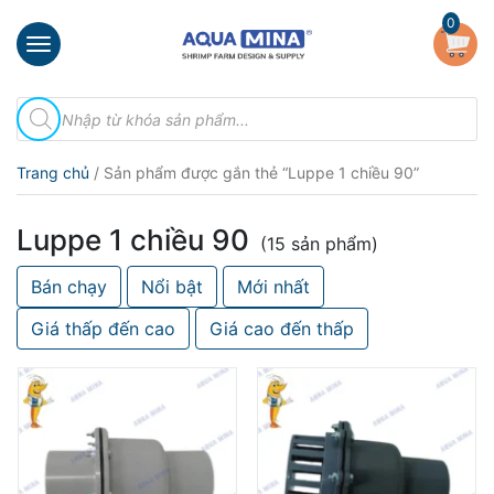
×
0
Trang
Tìm
chủ
kiếm
sản
Giới
phẩm
Trang chủ
/ Sản phẩm được gắn thẻ “Luppe 1 chiều 90”
thiệu
Sản
Luppe 1 chiều 90
phẩm
(15 sản phẩm)
Bán chạy
Nổi bật
Mới nhất
Đầu
Phun
Giá thấp đến cao
Giá cao đến thấp
Vi
Bọt
Khí
Ventek
Hướng
dẫn
lắp