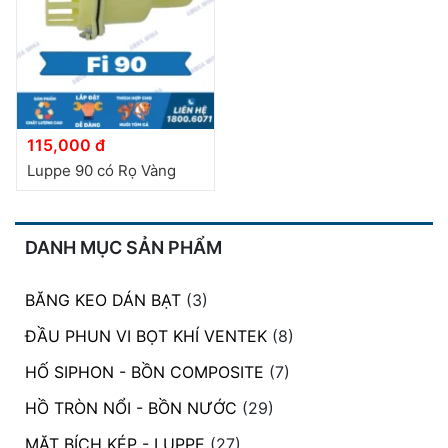
115,000 đ
Luppe 90 có Rọ Vàng
DANH MỤC SẢN PHẨM
BĂNG KEO DÁN BẠT
(3)
ĐẦU PHUN VI BỌT KHÍ VENTEK
(8)
HỐ SIPHON - BỒN COMPOSITE
(7)
HỒ TRÒN NỔI - BỒN NƯỚC
(29)
MẶT BÍCH KÉP - LUPPE
(27)