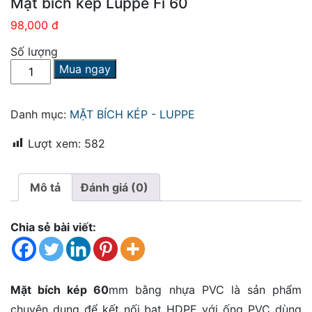
Mặt bích kép Luppe Fi 60
98,000 đ
Số lượng
Mặt
Mua ngay
bích
kép
Luppe
Danh mục:
MẶT BÍCH KÉP - LUPPE
Fi
60
Lượt xem:
582
số
lượng
Mô tả
Đánh giá (0)
Chia sẻ bài viết:
Mặt bích kép 60
mm bằng nhựa PVC là sản phẩm
chuyên dụng để kết nối bạt HDPE với ống PVC dùng