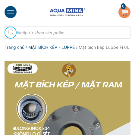
×
0
Trang
Tìm
chủ
kiếm
sản
Giới
phẩm
Trang chủ
/
MẶT BÍCH KÉP - LUPPE
/ Mặt bích kép Luppe Fi 60
thiệu
Sản
phẩm
Đầu
Phun
Vi
Bọt
Khí
Ventek
Hướng
dẫn
lắp