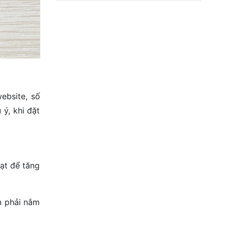
ebsite, số
ý, khi đặt
bạt để tăng
n phải nắm