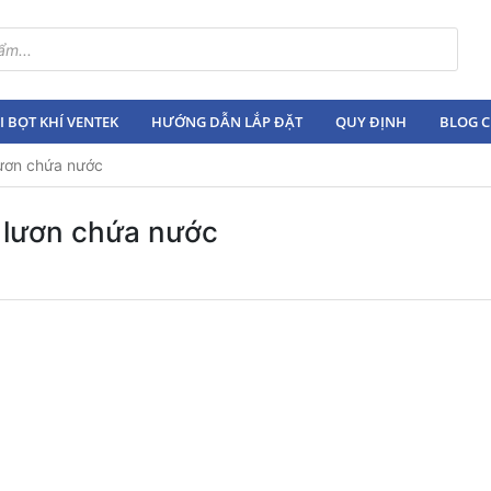
 BỌT KHÍ VENTEK
HƯỚNG DẪN LẮP ĐẶT
QUY ĐỊNH
BLOG C
lươn chứa nước
 lươn chứa nước