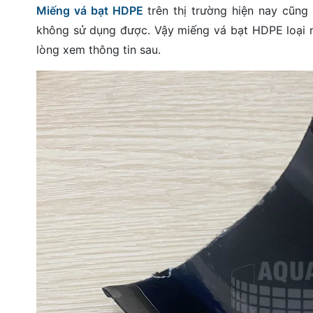
Miếng vá bạt HDPE
trên thị trường hiện nay cũng
đặt
không sử dụng được. Vậy miếng vá bạt HDPE loại n
Quy
lòng xem thông tin sau.
định
Blog
chia
sẻ
Liên
hệ