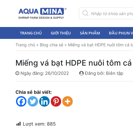
×
Tìm
kiếm
sản
Trang
phẩm
chủ
TRANG CHỦ
GIỚI THIỆU
SẢN PHẨM
ĐẦU PHUN VI
Giới
Trang chủ
»
Blog chia sẻ
»
Miếng vá bạt HDPE nuôi tôm cá 
thiệu
Sản
Miếng vá bạt HDPE nuôi tôm cá
phẩm
Ngày đăng: 26/10/2022
Đăng bởi: Biên tập
Đầu
Phun
Vi
Chia sẻ bài viết:
Bọt
Khí
Ventek
Hướng
Lượt xem:
885
dẫn
lắp