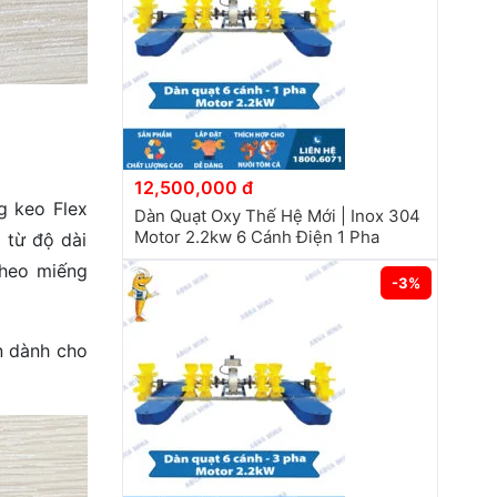
12,500,000 đ
g keo Flex
Dàn Quạt Oxy Thế Hệ Mới | Inox 304
Motor 2.2kw 6 Cánh Điện 1 Pha
 từ độ dài
theo miếng
-3%
n dành cho