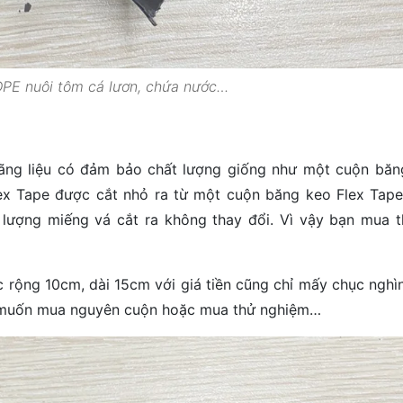
PE nuôi tôm cá lươn, chứa nước…
ãng liệu có đảm bảo chất lượng giống như một cuộn băn
x Tape được cắt nhỏ ra từ một cuộn băng keo Flex Tape
ợng miếng vá cắt ra không thay đổi. Vì vậy bạn mua 
 rộng 10cm, dài 15cm với giá tiền cũng chỉ mấy chục nghì
ng muốn mua nguyên cuộn hoặc mua thử nghiệm…