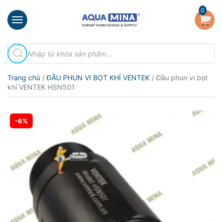
×
0
Trang
Tìm
chủ
kiếm
sản
Giới
phẩm
Trang chủ
/
ĐẦU PHUN VI BỌT KHÍ VENTEK
/ Đầu phun vi bọt
thiệu
khí VENTEK HSN501
Sản
phẩm
-6%
Đầu
Phun
Vi
Bọt
Khí
Ventek
Hướng
dẫn
lắp