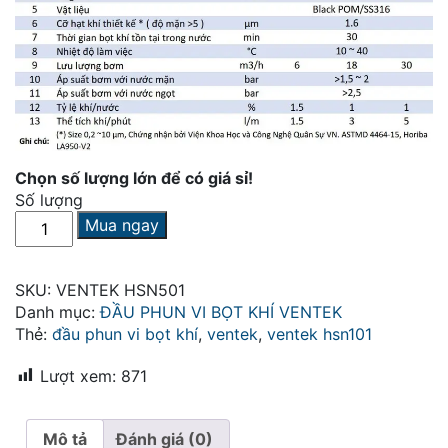
Chọn số lượng lớn để có giá sỉ!
Số lượng
Đầu
Mua ngay
phun
vi
bọt
SKU:
VENTEK HSN501
khí
Danh mục:
ĐẦU PHUN VI BỌT KHÍ VENTEK
VENTEK
Thẻ:
đầu phun vi bọt khí
,
ventek
,
ventek hsn101
HSN501
số
Lượt xem:
871
lượng
Mô tả
Đánh giá (0)