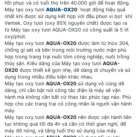
hồi phục và có tuổi thọ trên 40.000 giờ để hoạt động.
Máy tạo oxy tươi
AQUA-OX
20
hoạt động hiệu quả
nhất khi được sử dụng kết hợp với đầu phun vi bọt khí
Ventek. Oxy tươi (oxy 95% nguyên chất) được tạo ra
từ Máy tạo oxy tươi AQUA-OX20 có công suất là 5 lít
oxy/phút.
Máy tạo oxy tươi
AQUA-OX
20
được làm từ Inox 304,
chống gỉ sét và bền trong môi trường nước mặn phù
hợp trong trang trại nuôi tôm công nghiệp, nuôi trồng
thủy sản. Kiểu dáng của Máy tạo oxy tươi
AQUA-
OX
20
được thiết kế gọn nhẹ, dễ dàng di chuyển và sử
dụng trong nhiều điều kiện khác nhau.
Máy tạo oxy tươi
AQUA-OX
20
sử dụng vô cùng dễ
dàng, chỉ cần bật nút công tắc điện là máy sẽ vận
hành mà không cần bất cứ thao tác phức tạp nào. Phù
hợp cho các trang trại có công nhân là người vận hành
máy.
Máy tạo oxy tươi
AQUA-OX20
nên được vận hành liên
tục không quá tối đa 4h và cần có thời gian nghỉ, để
máy đỡ nóng, và tăng tuổi thọ sử dụng của máy.