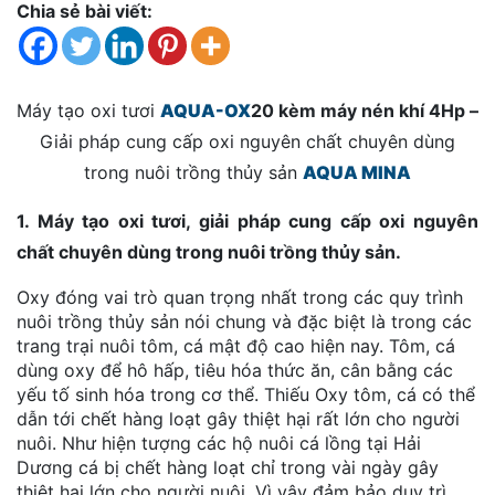
Chia sẻ bài viết:
số
lượng
Máy tạo oxi tươi
AQUA-OX
20 kèm máy nén khí 4Hp –
Giải pháp cung cấp oxi nguyên chất chuyên dùng
trong nuôi trồng thủy sản
AQUA MINA
1. Máy tạo oxi tươi, giải pháp cung cấp oxi nguyên
chất chuyên dùng trong nuôi trồng thủy sản.
Oxy đóng vai trò quan trọng nhất trong các quy trình
nuôi trồng thủy sản nói chung và đặc biệt là trong các
trang trại nuôi tôm, cá mật độ cao hiện nay. Tôm, cá
dùng oxy để hô hấp, tiêu hóa thức ăn, cân bằng các
yếu tố sinh hóa trong cơ thể. Thiếu Oxy tôm, cá có thể
dẫn tới chết hàng loạt gây thiệt hại rất lớn cho người
nuôi. Như hiện tượng các hộ nuôi cá lồng tại Hải
Dương cá bị chết hàng loạt chỉ trong vài ngày gây
thiệt hại lớn cho người nuôi. Vì vậy đảm bảo duy trì