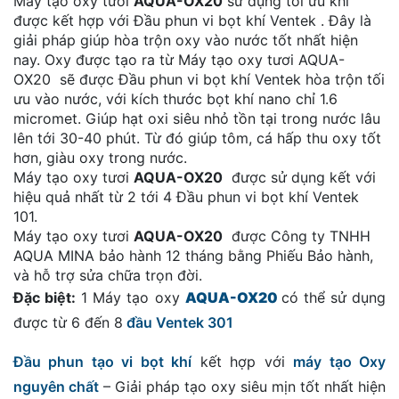
Máy tạo oxy tươi
AQUA-OX20
sử dụng tối ưu khi
được kết hợp với Đầu phun vi bọt khí Ventek . Đây là
giải pháp giúp hòa trộn oxy vào nước tốt nhất hiện
nay. Oxy được tạo ra từ Máy tạo oxy tươi AQUA-
OX20 sẽ được Đầu phun vi bọt khí Ventek hòa trộn tối
ưu vào nước, với kích thước bọt khí nano chỉ 1.6
micromet. Giúp hạt oxi siêu nhỏ tồn tại trong nước lâu
lên tới 30-40 phút. Từ đó giúp tôm, cá hấp thu oxy tốt
hơn, giàu oxy trong nước.
Máy tạo oxy tươi
AQUA-OX20
được sử dụng kết với
hiệu quả nhất từ 2 tới 4 Đầu phun vi bọt khí Ventek
101.
Máy tạo oxy tươi
AQUA-OX20
được Công ty TNHH
AQUA MINA bảo hành 12 tháng bằng Phiếu Bảo hành,
và hỗ trợ sửa chữa trọn đời.
Đặc biệt:
1 Máy tạo oxy
AQUA-OX20
có thể sử dụng
được từ 6 đến 8
đầu
Ventek 301
Đầu phun tạo vi bọt khí
kết hợp với
máy tạo Oxy
nguyên chất
– Giải pháp tạo oxy siêu mịn tốt nhất hiện