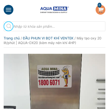
×
0
Trang
Tìm
chủ
kiếm
sản
Giới
phẩm
Trang chủ
/
ĐẦU PHUN VI BỌT KHÍ VENTEK
/ Máy tạo oxy 20
thiệu
lít/phút | AQUA-OX20 (kèm máy nén khí 4HP)
Sản
phẩm
Đầu
Phun
Vi
Bọt
Khí
Ventek
Hướng
dẫn
lắp