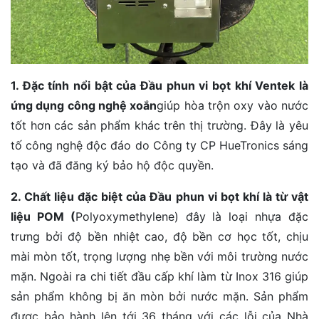
1. Đặc tính nổi bật của Đầu phun vi bọt khí Ventek là
ứng dụng công nghệ xoắn
giúp hòa trộn oxy vào nước
tốt hơn các sản phẩm khác trên thị trường. Đây là yêu
tố công nghệ độc đáo do Công ty CP HueTronics sáng
tạo và đã đăng ký bảo hộ độc quyền.
2. Chất liệu đặc biệt của Đầu phun vi bọt khí là từ vật
liệu POM (
Polyoxymethylene) đây là loại nhựa đặc
trưng bởi độ bền nhiệt cao, độ bền cơ học tốt, chịu
mài mòn tốt, trọng lượng nhẹ bền với môi trường nước
mặn. Ngoài ra chi tiết đầu cấp khí làm từ Inox 316 giúp
sản phẩm không bị ăn mòn bởi nước mặn. Sản phẩm
được bảo hành lên tới 36 tháng với các lỗi của Nhà