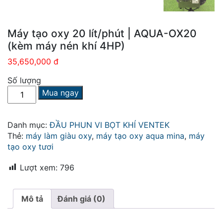
Máy tạo oxy 20 lít/phút | AQUA-OX20
(kèm máy nén khí 4HP)
35,650,000 đ
Số lượng
Máy
Mua ngay
tạo
oxy
20
Danh mục:
ĐẦU PHUN VI BỌT KHÍ VENTEK
lít/phút
Thẻ:
máy làm giàu oxy
,
máy tạo oxy aqua mina
,
máy
|
tạo oxy tươi
AQUA-
OX20
Lượt xem:
796
(kèm
máy
Mô tả
Đánh giá (0)
nén
khí
4HP)