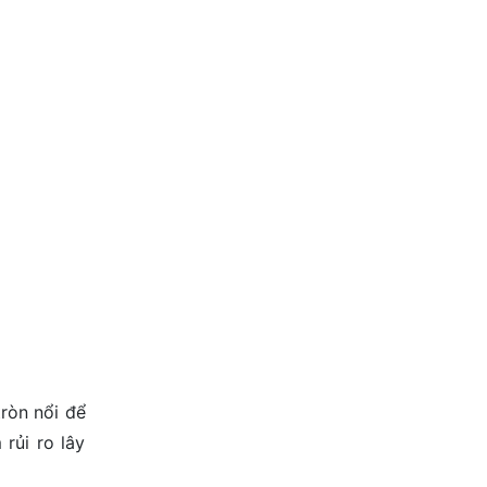
ròn nổi
để
rủi ro lây