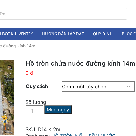
 BỌT KHÍ VENTEK
HƯỚNG DẪN LẮP ĐẶT
QUY ĐỊNH
BLOG C
ớc đường kính 14m
Hồ tròn chứa nước đường kính 14m
0 đ
Quy cách
Số lượng
Hồ
Mua ngay
tròn
chứa
nước
SKU:
D14 x 2m
đường