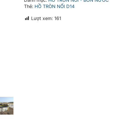
Danh mục:
HỒ TRÒN NỔI - BỒN NƯỚC
kính
Thẻ:
HỒ TRÒN NỔI D14
14m
số
Lượt xem:
161
lượng