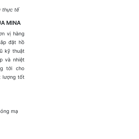
 thực tế
QUA MINA
n vị hàng
lắp đặt hồ
gũ kỹ thuật
p và nhiệt
g tới cho
 lượng tốt
nóng mạ