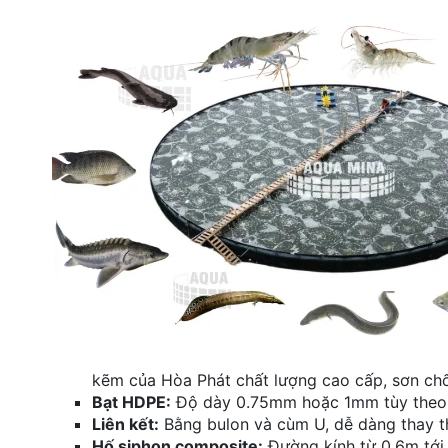
kẽm của Hòa Phát chất lượng cao cấp, sơn ch
Bạt HDPE:
Độ dày 0.75mm hoặc 1mm tùy theo n
Liên kết:
Bằng bulon và cùm U, dễ dàng thay th
Hố siphon composite:
Đường kính từ 0.6m tới 