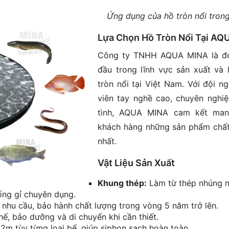
Ứng dụng của hồ tròn nổi trong
Lựa Chọn Hồ Tròn Nổi Tại A
Công ty TNHH AQUA MINA là đơ
đầu trong lĩnh vực sản xuất và 
tròn nổi tại Việt Nam. Với đội n
viên tay nghề cao, chuyên nghiệ
tình, AQUA MINA cam kết man
khách hàng những sản phẩm chất
nhất.
Vật Liệu Sản Xuất
Khung thép:
Làm từ thép nhúng 
ống gỉ chuyên dụng.
hu cầu, bảo hành chất lượng trong vòng 5 năm trở lên.
ế, bảo dưỡng và di chuyển khi cần thiết.
2m tùy từng loại bể, giúp siphon sạch hoàn toàn.