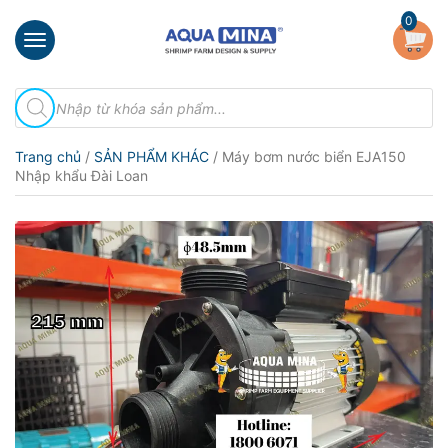
×
0
Trang
Tìm
chủ
kiếm
sản
Giới
phẩm
Trang chủ
/
SẢN PHẨM KHÁC
/ Máy bơm nước biển EJA150
thiệu
Nhập khẩu Đài Loan
Sản
phẩm
Đầu
Phun
Vi
Bọt
Khí
Ventek
Hướng
dẫn
lắp