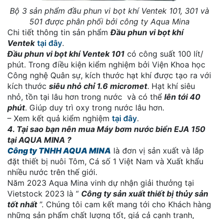
Bộ 3 sản phẩm đầu phun vi bọt khí Ventek 101, 301 và
501 được phân phối bởi công ty Aqua Mina
Chi tiết thông tin sản phẩm
Đầu phun vi bọt khí
Ventek
tại đây
.
Đầu phun vi bọt khí Ventek 101
có công suất 100 lít/
phút. Trong điều kiện kiểm nghiệm bởi Viện Khoa học
Công nghệ Quân sự, kích thước hạt khí được tạo ra với
kích thước
siêu nhỏ chỉ 1.6 micromet
. Hạt khí siêu
nhỏ, tồn tại lâu hơn trong nước và có thể
lên tới 40
phút
. Giúp duy trì oxy trong nước lâu hơn.
– Xem kết quả kiểm nghiệm
tại đây
.
4. Tại sao bạn nên mua Máy bơm nước biển EJA 150
tại AQUA MINA ?
Công ty TNHH AQUA MINA
là đơn vị sản xuất và lắp
đặt thiết bị nuôi Tôm, Cá số 1 Việt Nam và Xuất khẩu
nhiều nước trên thế giới.
Năm 2023 Aqua Mina vinh dự nhận giải thưởng tại
Vietstock 2023 là “
Công ty sản xuất thiết bị thủy sản
tốt nhất
”. Chúng tôi cam kết mang tới cho Khách hàng
những sản phẩm chất lượng tốt, giá cả cạnh tranh,