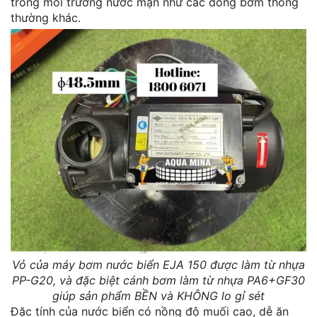
trong môi trường nước mặn như các dòng bơm thông
thường khác.
Vỏ của máy bơm nước biển EJA 150 được làm từ nhựa
PP-G20, và đặc biệt cánh bơm làm từ nhựa PA6+GF30
giúp sản phẩm BỀN và KHÔNG lo gỉ sét
Đặc tính của nước biển có nồng độ muối cao, dễ ăn