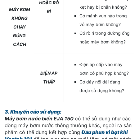
HOẶC RÒ
kẹt hay bị chặn không?
MÁY BƠM
RỈ
Có mảnh vụn nào trong
KHÔNG
vỏ máy bơm không?
CHẠY
Có rò rỉ trong đường ống
ĐÚNG
hoặc máy bơm không?
CÁCH
Điện áp cấp vào máy
ĐIỆN ÁP
bơm có phù hợp không?
THẤP
Có dây nối dài đang
được sử dụng không?
3. Khuyến cáo sử dụng:
Máy bơm nước biển EJA 150
có thể sử dụng như các
dòng máy bơm nước thông thường khác, ngoài ra sản
phẩm có thể dùng kết hợp cùng
Đầu phun vi bọt khí
Ventek 101
để tạo oxy cho ao nuôi tôm, cá một cách