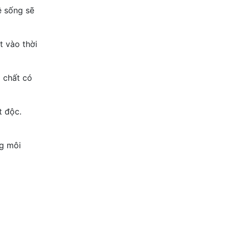
ệ sống sẽ
 vào thời
p chất có
t độc.
ng môi