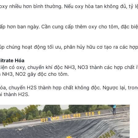
oxy nhiều hơn bình thường. Nếu oxy hòa tan không đủ, tỷ l
ấp hơn ban ngày. Cần cung cấp thêm oxy cho tôm, đặc biệt
úp chúng hoạt động tối ưu, phân hủy hữu cơ tạo ra các hợ
itrate Hóa
 kiện có oxy, chuyển khí độc NH3, NO3 thành các hợp chất í
 ra NH3, NO2 gây độc cho tôm.
 hóa, chuyển H2S thành hợp chất không độc. Ngược lại, tro
ại thành H2S.