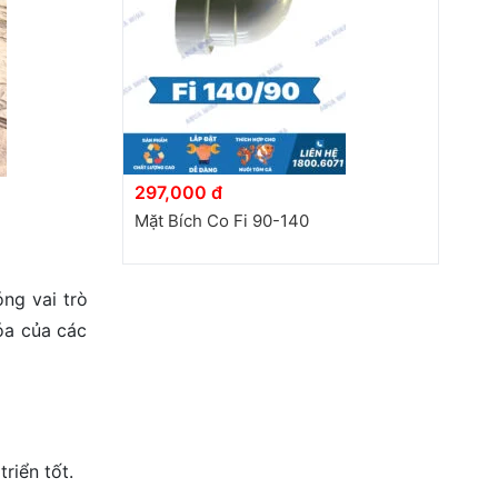
297,000 đ
Mặt Bích Co Fi 90-140
ng vai trò
óa của các
riển tốt.