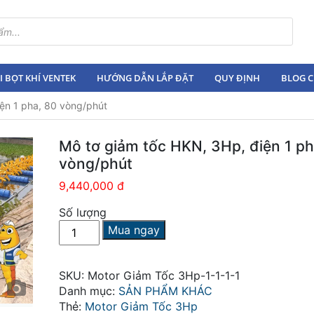
 BỌT KHÍ VENTEK
HƯỚNG DẪN LẮP ĐẶT
QUY ĐỊNH
BLOG C
ện 1 pha, 80 vòng/phút
Mô tơ giảm tốc HKN, 3Hp, điện 1 ph
vòng/phút
9,440,000 đ
Số lượng
Mô
Mua ngay
tơ
giảm
tốc
SKU:
Motor Giảm Tốc 3Hp-1-1-1-1
HKN,
Danh mục:
SẢN PHẨM KHÁC
3Hp,
Thẻ:
Motor Giảm Tốc 3Hp