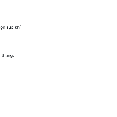
họn sục khí
 tháng.