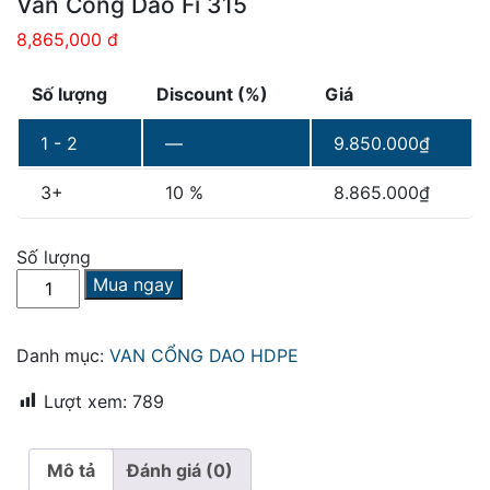
Van Cổng Dao Fi 315
8,865,000 đ
Số lượng
Discount (%)
Giá
1 - 2
—
9.850.000
₫
3+
10 %
8.865.000
₫
Số lượng
Van
Mua ngay
Cổng
Dao
Fi
Danh mục:
VAN CỔNG DAO HDPE
315
số
Lượt xem:
789
lượng
Mô tả
Đánh giá (0)