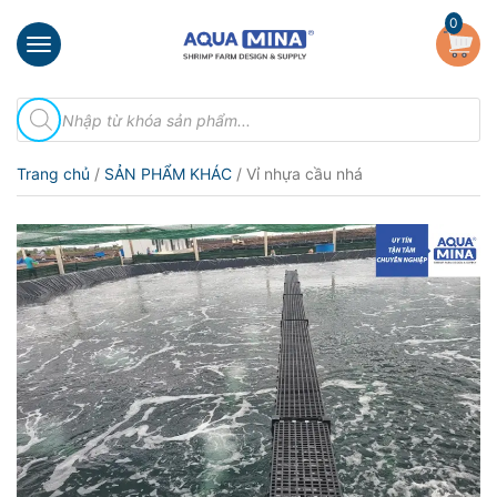
×
0
Trang
Tìm
chủ
kiếm
sản
Giới
phẩm
Trang chủ
/
SẢN PHẨM KHÁC
/ Vỉ nhựa cầu nhá
thiệu
Sản
phẩm
Đầu
Phun
Vi
Bọt
Khí
Ventek
Hướng
dẫn
lắp