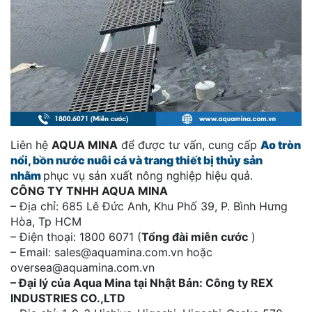
Liên hệ
AQUA MINA
để được tư vấn, cung cấp
Ao tròn
nổi, bồn nước nuôi cá và trang thiết bị thủy sản
nhằm
phục vụ sản xuất nông nghiệp hiệu quả.
CÔNG TY TNHH AQUA MINA
– Địa chỉ: 685 Lê Đức Anh, Khu Phố 39, P. Bình Hưng
Hòa, Tp HCM
– Điện thoại: 1800 6071 (
Tổng đài miễn cước
)
– Email: sales@aquamina.com.vn hoặc
oversea@aquamina.com.vn
– Đại lý của Aqua Mina tại Nhật Bản: Công ty REX
INDUSTRIES CO.,LTD