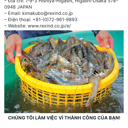
– Địa chỉ: 1-9-3 Hishiya-Higashi, Higashi-Osaka 578-
0948 JAPAN
– Email: kimakubo@rexind.co.jp
– Điện thoại: +81-(0)72-961-9893
– Website: www.rexind.co.jp/e/
CHÚNG TÔI LÀM VIỆC VÌ THÀNH CÔNG CỦA BẠN!