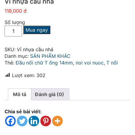
Vỉ nhựa cầu nhá
118,000 đ
Số lượng
Vỉ
Mua ngay
nhựa
cầu
nhá
SKU:
Vỉ nhựa cầu nhá
số
Danh mục:
SẢN PHẨM KHÁC
lượng
Thẻ:
Đầu nối chữ T ống 14mm
,
noi voi nuoc
,
T nối
Lượt xem:
302
Mô tả
Đánh giá (0)
Chia sẻ bài viết: