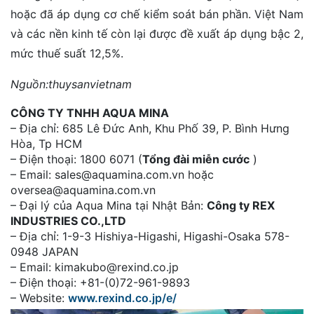
hoặc đã áp dụng cơ chế kiểm soát bán phần. Việt Nam
và các nền kinh tế còn lại được đề xuất áp dụng bậc 2,
mức thuế suất 12,5%.
Nguồn:thuysanvietnam
CÔNG TY TNHH AQUA MINA
– Địa chỉ: 685 Lê Đức Anh, Khu Phố 39, P. Bình Hưng
Hòa, Tp HCM
– Điện thoại: 1800 6071 (
Tổng đài miễn cước
)
– Email: sales@aquamina.com.vn hoặc
oversea@aquamina.com.vn
– Đại lý của Aqua Mina tại Nhật Bản:
Công ty REX
INDUSTRIES CO.,LTD
– Địa chỉ: 1-9-3 Hishiya-Higashi, Higashi-Osaka 578-
0948 JAPAN
– Email: kimakubo@rexind.co.jp
– Điện thoại: +81-(0)72-961-9893
– Website:
www.rexind.co.jp/e/