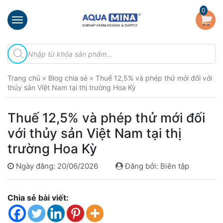
×
0
Trang
Tìm
chủ
kiếm
sản
Giới
phẩm
Trang chủ
»
Blog chia sẻ
»
Thuế 12,5% và phép thử mới đối với
thiệu
thủy sản Việt Nam tại thị trường Hoa Kỳ
Sản
phẩm
Thuế 12,5% và phép thử mới đối
Đầu
với thủy sản Việt Nam tại thị
Phun
trường Hoa Kỳ
Vi
Bọt
Ngày đăng: 20/06/2026
Đăng bởi: Biên tập
Khí
Ventek
Chia sẻ bài viết:
Hướng
dẫn
lắp