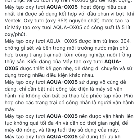
hồi phục và có tuổi thọ trên 40.000 giờ để hoạt động.
Máy tạo oxy tươi
AQUA-OX05
hoạt động hiệu quả
nhất khi được sử dụng kết hợp với đầu phun vi bọt khí
Ventek. Oxy tươi (oxy 95% nguyên chất) được tạo ra
từ Máy tạo oxy tươi AQUA-OX05 có công suất là 5 lít
oxy/phút.
Máy tạo oxy tươi AQUA -OX05 được làm từ Inox 304,
chống gỉ sét và bền trong môi trường nước mặn phù
hợp trong trang trại nuôi tôm công nghiệp, nuôi trồng
thủy sản. Kiểu dáng của Máy tạo oxy tươi
AQUA-
OX05
được thiết kế gọn nhẹ, dễ dàng di chuyển và sử
dụng trong nhiều điều kiện khác nhau.
Máy tạo oxy tươi
AQUA-OX05
sử dụng vô cùng dễ
dàng, chỉ cần bật nút công tắc điện là máy sẽ vận
hành mà không cần bất cứ thao tác phức tạp nào. Phù
hợp cho các trang trại có công nhân là người vận hành
máy.
Máy tạo oxy tươi
AQUA-OX05
nên được vận hành liên
tục không quá tối đa 4h và cần có thời gian nghỉ, để
máy đỡ nóng, và tăng tuổi thọ sử dụng của máy.
Máy tạo oxy tươi
AQUA-OX05
sử dụng tối ưu khi