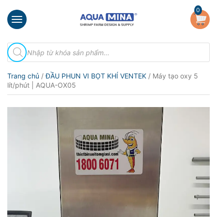
×
0
Trang
Tìm
chủ
kiếm
sản
Giới
phẩm
Trang chủ
/
ĐẦU PHUN VI BỌT KHÍ VENTEK
/ Máy tạo oxy 5
thiệu
lít/phút | AQUA-OX05
Sản
phẩm
Đầu
Phun
Vi
Bọt
Khí
Ventek
Hướng
dẫn
lắp