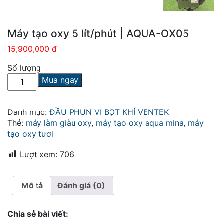
Máy tạo oxy 5 lít/phút | AQUA-OX05
15,900,000 đ
Số lượng
Máy
Mua ngay
tạo
oxy
5
Danh mục:
ĐẦU PHUN VI BỌT KHÍ VENTEK
lít/phút
Thẻ:
máy làm giàu oxy
,
máy tạo oxy aqua mina
,
máy
|
tạo oxy tươi
AQUA-
OX05
Lượt xem:
706
số
lượng
Mô tả
Đánh giá (0)
Chia sẻ bài viết: