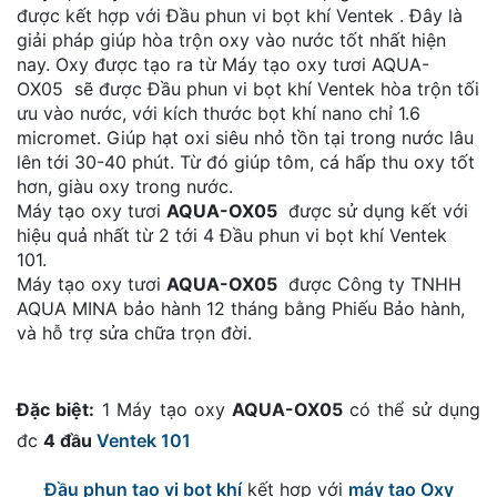
được kết hợp với Đầu phun vi bọt khí Ventek . Đây là
giải pháp giúp hòa trộn oxy vào nước tốt nhất hiện
nay. Oxy được tạo ra từ Máy tạo oxy tươi AQUA-
OX05 sẽ được Đầu phun vi bọt khí Ventek hòa trộn tối
ưu vào nước, với kích thước bọt khí nano chỉ 1.6
micromet. Giúp hạt oxi siêu nhỏ tồn tại trong nước lâu
lên tới 30-40 phút. Từ đó giúp tôm, cá hấp thu oxy tốt
hơn, giàu oxy trong nước.
Máy tạo oxy tươi
AQUA-OX05
được sử dụng kết với
hiệu quả nhất từ 2 tới 4 Đầu phun vi bọt khí Ventek
101.
Máy tạo oxy tươi
AQUA-OX05
được Công ty TNHH
AQUA MINA bảo hành 12 tháng bằng Phiếu Bảo hành,
và hỗ trợ sửa chữa trọn đời.
Đặc biệt:
1 Máy tạo oxy
AQUA-OX05
có thể sử dụng
đc
4 đầu
Ventek 101
Đầu phun tạo vi bọt khí
kết hợp với
máy tạo Oxy