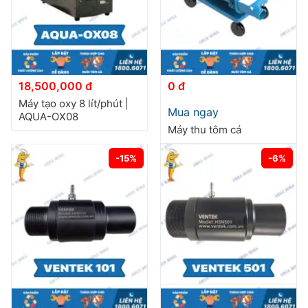
18,500,000 đ
0 đ
Máy tạo oxy 8 lít/phút |
Mua ngay
AQUA-OX08
Máy thu tôm cá
-15%
-6%