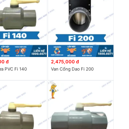
00 đ
2,475,000 đ
ựa PVC Fi 140
Van Cổng Dao Fi 200