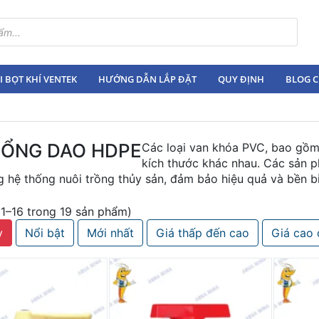
 BỌT KHÍ VENTEK
HƯỚNG DẪN LẮP ĐẶT
QUY ĐỊNH
BLOG C
CỔNG DAO HDPE
Các loại van khóa PVC, bao gồm
kích thước khác nhau. Các sản p
 hệ thống nuôi trồng thủy sản, đảm bảo hiệu quả và bền bỉ
ị 1–16 trong 19 sản phẩm)
y
Nổi bật
Mới nhất
Giá thấp đến cao
Giá cao 