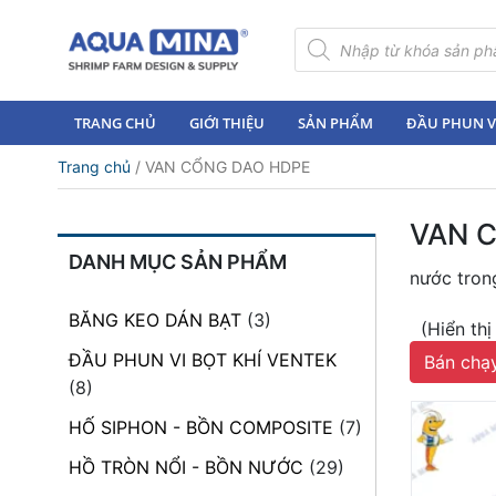
×
Tìm
kiếm
sản
Trang
phẩm
chủ
TRANG CHỦ
GIỚI THIỆU
SẢN PHẨM
ĐẦU PHUN VI
Giới
Trang chủ
/ VAN CỔNG DAO HDPE
thiệu
Sản
VAN 
phẩm
DANH MỤC SẢN PHẨM
nước trong
Đầu
Phun
BĂNG KEO DÁN BẠT
(3)
(Hiển th
Vi
Bọt
ĐẦU PHUN VI BỌT KHÍ VENTEK
Bán chạ
Khí
(8)
Ventek
HỐ SIPHON - BỒN COMPOSITE
(7)
Hướng
HỒ TRÒN NỔI - BỒN NƯỚC
(29)
dẫn
lắp