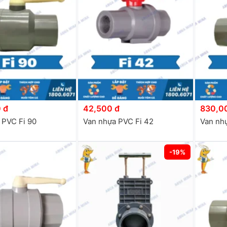
 đ
42,500 đ
830,0
 PVC Fi 90
Van nhựa PVC Fi 42
Van nh
-19%