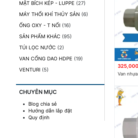
MẶT BÍCH KÉP - LUPPE
(27)
đặt
MÁY THỔI KHÍ THỦY SẢN
(6)
Quy
định
ỐNG OXY - T NỐI
(16)
SẢN PHẨM KHÁC
(95)
Blog
chia
TÚI LỌC NƯỚC
(2)
sẻ
VAN CỔNG DAO HDPE
(19)
Liên
325,000
hệ
VENTURI
(5)
Van nhựa
CHUYÊN MỤC
Blog chia sẻ
Hướng dẫn lắp đặt
Quy định